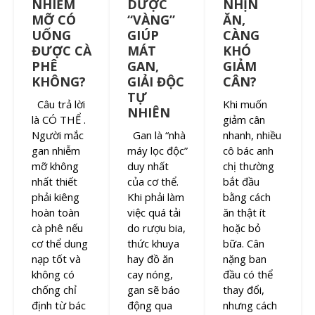
NHIỄM
DƯỢC
NHỊN
MỠ CÓ
“VÀNG”
ĂN,
UỐNG
GIÚP
CÀNG
ĐƯỢC CÀ
MÁT
KHÓ
PHÊ
GAN,
GIẢM
KHÔNG?
GIẢI ĐỘC
CÂN?
TỰ
Câu trả lời
Khi muốn
NHIÊN
là CÓ THỂ .
giảm cân
Người mắc
Gan là “nhà
nhanh, nhiều
gan nhiễm
máy lọc độc”
cô bác anh
mỡ không
duy nhất
chị thường
nhất thiết
của cơ thể.
bắt đầu
phải kiêng
Khi phải làm
bằng cách
hoàn toàn
việc quá tải
ăn thật ít
cà phê nếu
do rượu bia,
hoặc bỏ
cơ thể dung
thức khuya
bữa. Cân
nạp tốt và
hay đồ ăn
nặng ban
không có
cay nóng,
đầu có thể
chống chỉ
gan sẽ báo
thay đổi,
định từ bác
động qua
nhưng cách