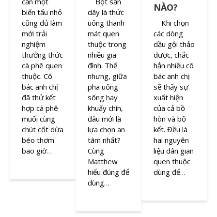
cần một
Bột sắn
NÀO?
biến tấu nhỏ
dây là thức
cũng đủ làm
uống thanh
Khi chọn
mới trải
mát quen
các dòng
nghiệm
thuộc trong
dầu gội thảo
thưởng thức
nhiều gia
dược, chắc
cà phê quen
đình. Thế
hẳn nhiều cô
thuộc. Cô
nhưng, giữa
bác anh chị
bác anh chị
pha uống
sẽ thấy sự
đã thử kết
sống hay
xuất hiện
hợp cà phê
khuấy chín,
của cả bồ
muối cùng
đâu mới là
hòn và bồ
chút cốt dừa
lựa chọn an
kết. Đều là
béo thơm
tâm nhất?
hai nguyên
bao giờ…
Cùng
liệu dân gian
Matthew
quen thuộc
hiểu đúng để
dùng để…
dùng…