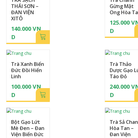
THÁI SƠN –
Gừng Mật
ĐAN VIỆN
Ong Hòa T
XITÔ
125.000
V
140.000
VN
D
D
Trà Xanh Biển
Trà Thảo
Đức Đồi Hiển
Dược Gạo L
Linh
Táo Đỏ
100.000
VN
240.000
V
D
D
Bột Gạo Lứt
Trà Sả Cha
Mè Đen – Đan
Hòa Tan –
Viện Biển Đức
Đan Viện