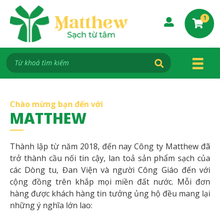
S
k
I
1
t
i
e
p
m
s
t
i
o
n
C
c
a
o
r
t
n
Chào mừng bạn đến với
t
MATTHEW
e
n
Thành lập từ năm 2018, đến nay Công ty Matthew đã
t
trở thành cầu nối tin cậy, lan toả sản phẩm sạch của
các Dòng tu, Đan Viện và người Công Giáo đến với
cộng đồng trên khắp mọi miền đất nước. Mỗi đơn
hàng được khách hàng tin tưởng ủng hộ đều mang lại
những ý nghĩa lớn lao: