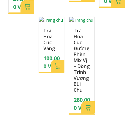
0
VN
D
0
VN
D
D
Trà
Trà
Hoa
Hoa
Cúc
Cúc
Vàng
Đường
Phèn
100.00
Mix Vị
0
VN
– Dòng
Trinh
D
Vương
Bùi
Chu
280.00
0
VN
D