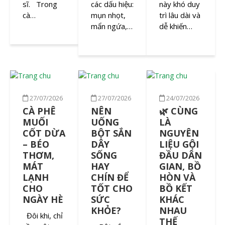
sĩ. Trong
các dấu hiệu:
này khó duy
cà…
mụn nhọt,
trì lâu dài và
mẩn ngứa,…
dễ khiến…
27/07/2026
27/07/2026
24/07/2026
CÀ PHÊ
NÊN
🌿 CÙNG
MUỐI
UỐNG
LÀ
CỐT DỪA
BỘT SẮN
NGUYÊN
– BÉO
DÂY
LIỆU GỘI
THƠM,
SỐNG
ĐẦU DÂN
MÁT
HAY
GIAN, BỒ
LẠNH
CHÍN ĐỂ
HÒN VÀ
CHO
TỐT CHO
BỒ KẾT
NGÀY HÈ
SỨC
KHÁC
KHỎE?
NHAU
Đôi khi, chỉ
THẾ