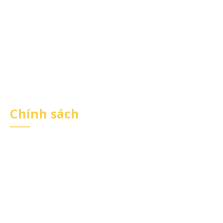
Giới thiệu
Tin tức
Liên hệ
Điều kiện giao dịch chung
Chính sách
Đăng ký
Đăng nhập
Chính sách Bảo Mật
Chính sách Bán hàng