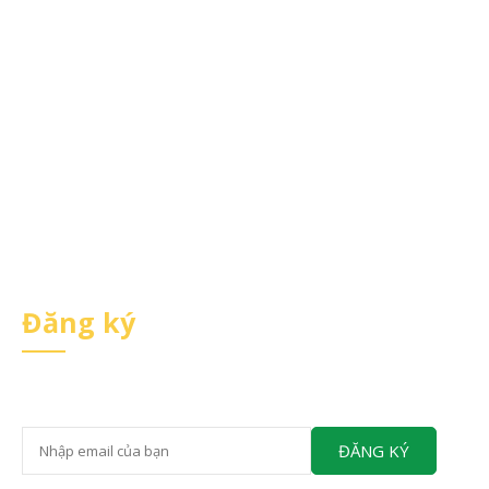
Chính sách hoàn trả và đổi trả
Chính sách vận chuyển
Chính sách thanh toán
Chính sách bảo hành
Chính sách bảo mật giao dịch
Đăng ký
Nhận Ưu đãi và Khuyến mãi đặc biệt từ Matthew
ĐĂNG KÝ