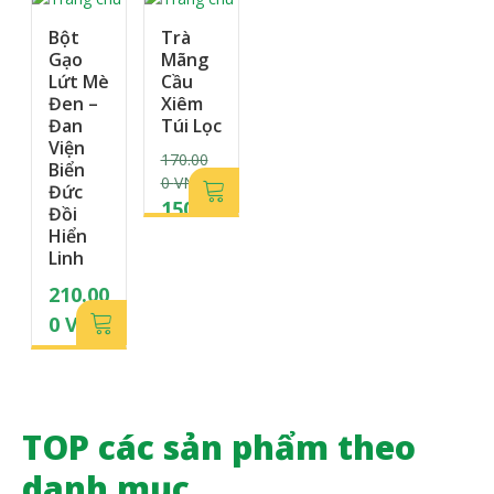
Bột
Trà
Gạo
Mãng
Lứt Mè
Cầu
Đen –
Xiêm
Đan
Túi Lọc
Viện
170.00
Biển
0
VND
Đức
G
150.00
Đồi
Hiển
i
0
VN
Linh
á
G
D
210.00
g
i
0
VN
ố
á
D
c
h
l
i
à
ệ
TOP các sản phẩm theo
:
n
1
t
danh mục