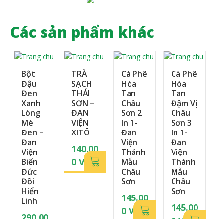
Các sản phẩm khác
Bột
TRÀ
Cà Phê
Cà Phê
Đậu
SẠCH
Hòa
Hòa
Đen
THÁI
Tan
Tan
Xanh
SƠN –
Châu
Đậm Vị
Lòng
ĐAN
Sơn 2
Châu
Mè
VIỆN
In 1-
Sơn 3
Đen –
XITÔ
Đan
In 1-
Đan
Viện
Đan
140.00
Viện
Thánh
Viện
0
VN
Biển
Mẫu
Thánh
Đức
Châu
Mẫu
D
Đồi
Sơn
Châu
Hiển
Sơn
145.00
Linh
145.00
0
VN
290.00