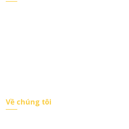
HỘ KINH DOANH MATTHEW MART
Mã số thuế : 036087000073
Trụ sở : Số nhà D2, ngõ 181 Nguyễn Lương Bằng,
Phường Quang Trung, Quận Đống Đa, Thành phố Hà
Nội, Việt Nam
Liên hệ: 0936.488.515 | 0976.205.105
Email:
congtymatthew@gmail.com
Website:
https://matthew.vn
Về chúng tôi
Trang chủ