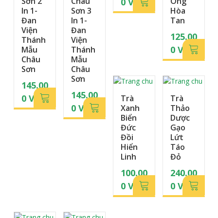
Sơn 2
Châu
Ong
0
VN
In 1-
Sơn 3
Hòa
D
Đan
In 1-
Tan
Viện
Đan
125.00
Thánh
Viện
0
VN
Mẫu
Thánh
Châu
Mẫu
D
Sơn
Châu
Sơn
145.00
145.00
0
VN
Trà
Trà
0
VN
Xanh
Thảo
D
Biển
Dược
D
Đức
Gạo
Đồi
Lứt
Hiển
Táo
Linh
Đỏ
100.00
240.00
0
VN
0
VN
D
D