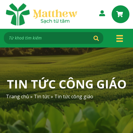
S
k
i
p
t
o
c
o
n
t
e
TIN TỨC CÔNG GIÁO
n
t
Trang chủ
»
Tin tức
»
Tin tức công giáo