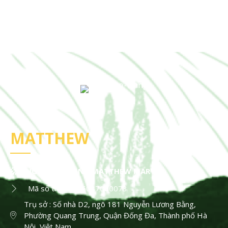
MATTHEW
HỘ KINH DOANH MATTHEW MART
Mã số thuế : 036087000073
Trụ sở : Số nhà D2, ngõ 181 Nguyễn Lương Bằng,
Phường Quang Trung, Quận Đống Đa, Thành phố Hà
Nội, Việt Nam