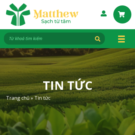
S
k
i
p
t
o
c
o
n
t
e
TIN TỨC
n
t
Trang chủ
»
Tin tức