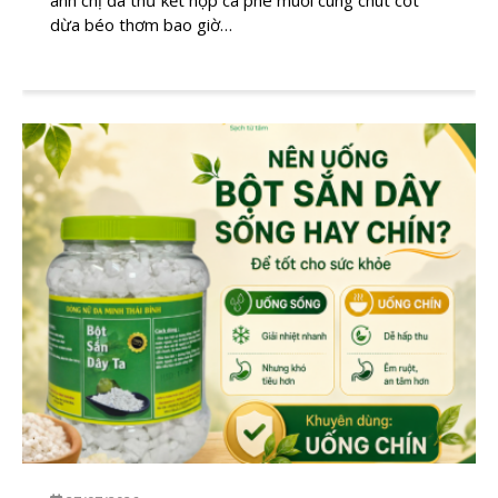
anh chị đã thử kết hợp cà phê muối cùng chút cốt
dừa béo thơm bao giờ…