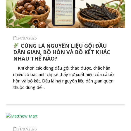
24/07/2026
CÙNG LÀ NGUYÊN LIỆU GỘI ĐẦU
DÂN GIAN, BỒ HÒN VÀ BỒ KẾT KHÁC
NHAU THẾ NÀO?
Khi chọn các dòng dầu gội thảo dược, chắc hẳn
nhiều cô bác anh chị sẽ thấy sự xuất hiện của cả bồ
hòn và bồ kết. Đều là hai nguyên liệu dân gian quen
thuộc dùng để…
21/07/2026