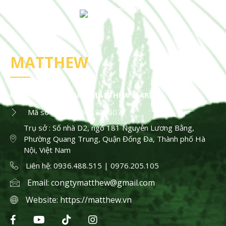
MATTHEW
HỘ KINH DOANH MATTHEW MART
Mã số thuế : 036087000073
Trụ sở : Số nhà D2, ngõ 181 Nguyễn Lương Bằng,
Phường Quang Trung, Quận Đống Đa, Thành phố Hà
Nội, Việt Nam
Liên hệ: 0936.488.515 | 0976.205.105
Email:
congtymatthew@gmail.com
Website:
https://matthew.vn