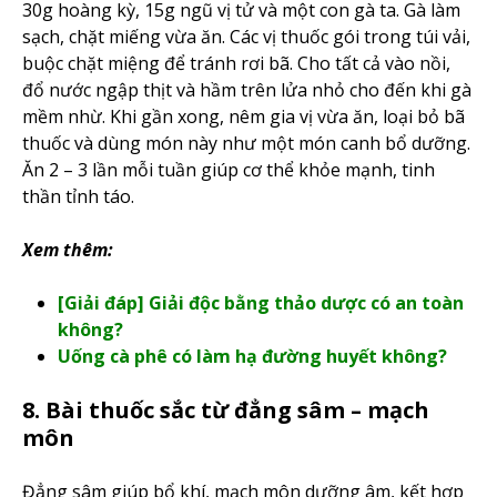
30g hoàng kỳ, 15g ngũ vị tử và một con gà ta. Gà làm
sạch, chặt miếng vừa ăn. Các vị thuốc gói trong túi vải,
buộc chặt miệng để tránh rơi bã. Cho tất cả vào nồi,
đổ nước ngập thịt và hầm trên lửa nhỏ cho đến khi gà
mềm nhừ. Khi gần xong, nêm gia vị vừa ăn, loại bỏ bã
thuốc và dùng món này như một món canh bổ dưỡng.
Ăn 2 – 3 lần mỗi tuần giúp cơ thể khỏe mạnh, tinh
thần tỉnh táo.
Xem thêm:
[Giải đáp] Giải độc bằng thảo dược có an toàn
không?
Uống cà phê có làm hạ đường huyết không?
8. Bài thuốc sắc từ đẳng sâm – mạch
môn
Đẳng sâm giúp bổ khí, mạch môn dưỡng âm, kết hợp