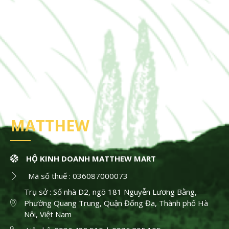
MATTHEW
HỘ KINH DOANH MATTHEW MART
Mã số thuế : 036087000073
Trụ sở : Số nhà D2, ngõ 181 Nguyễn Lương Bằng,
Phường Quang Trung, Quận Đống Đa, Thành phố Hà
Nội, Việt Nam