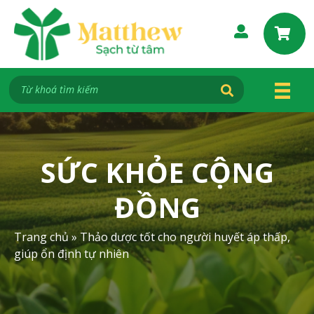
S
k
i
p
t
o
c
o
n
t
SỨC KHỎE CỘNG
e
n
ĐỒNG
t
Trang chủ
»
Thảo dược tốt cho người huyết áp thấp,
giúp ổn định tự nhiên