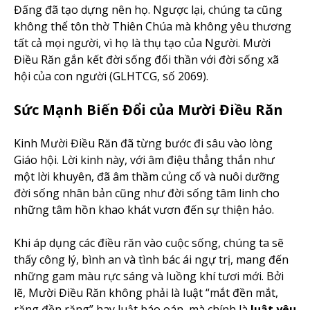
Đấng đã tạo dựng nên họ. Ngược lại, chúng ta cũng
không thể tôn thờ Thiên Chúa mà không yêu thương
tất cả mọi người, vì họ là thụ tạo của Người. Mười
Điều Răn gắn kết đời sống đối thần với đời sống xã
hội của con người (GLHTCG, số 2069).
Sức Mạnh Biến Đổi của Mười Điều Răn
Kinh Mười Điều Răn đã từng bước đi sâu vào lòng
Giáo hội. Lời kinh này, với âm điệu thẳng thắn như
một lời khuyên, đã âm thầm củng cố và nuôi dưỡng
đời sống nhân bản cũng như đời sống tâm linh cho
những tâm hồn khao khát vươn đến sự thiện hảo.
Khi áp dụng các điều răn vào cuộc sống, chúng ta sẽ
thấy công lý, bình an và tình bác ái ngự trị, mang đến
những gam màu rực sáng và luồng khí tươi mới. Bởi
lẽ, Mười Điều Răn không phải là luật “mắt đền mắt,
răng đền răng” hay luật báo oán, mà chính là
luật yêu