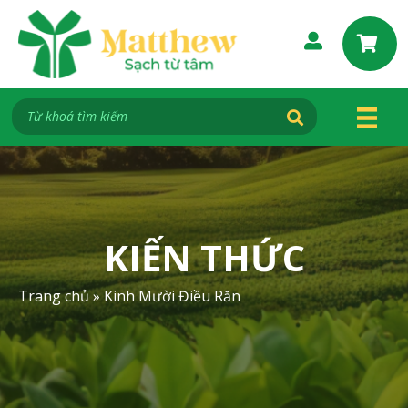
S
k
i
p
t
o
c
o
n
t
e
KIẾN THỨC
n
t
Trang chủ
»
Kinh Mười Điều Răn