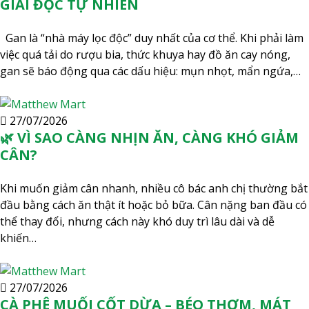
GIẢI ĐỘC TỰ NHIÊN
Gan là “nhà máy lọc độc” duy nhất của cơ thể. Khi phải làm
việc quá tải do rượu bia, thức khuya hay đồ ăn cay nóng,
gan sẽ báo động qua các dấu hiệu: mụn nhọt, mẩn ngứa,…
27/07/2026
🌿 VÌ SAO CÀNG NHỊN ĂN, CÀNG KHÓ GIẢM
CÂN?
Khi muốn giảm cân nhanh, nhiều cô bác anh chị thường bắt
đầu bằng cách ăn thật ít hoặc bỏ bữa. Cân nặng ban đầu có
thể thay đổi, nhưng cách này khó duy trì lâu dài và dễ
khiến…
27/07/2026
CÀ PHÊ MUỐI CỐT DỪA – BÉO THƠM, MÁT