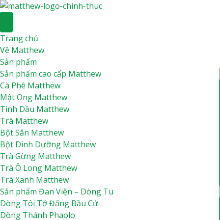
S
k
i
Trang chủ
p
Về Matthew
t
Sản phẩm
o
Sản phẩm cao cấp Matthew
c
Cà Phê Matthew
o
Mật Ong Matthew
n
Tinh Dầu Matthew
t
Trà Matthew
e
Bột Sắn Matthew
n
Bột Dinh Dưỡng Matthew
t
Trà Gừng Matthew
Trà Ô Long Matthew
Trà Xanh Matthew
Sản phẩm Đan Viện – Dòng Tu
Dòng Tôi Tớ Đấng Bầu Cử
Dòng Thánh Phaolo