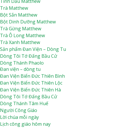
Tinh Dầu Matthew
Trà Matthew
Bột Sắn Matthew
Bột Dinh Dưỡng Matthew
Trà Gừng Matthew
Trà Ô Long Matthew
Trà Xanh Matthew
Sản phẩm Đan Viện – Dòng Tu
Dòng Tôi Tớ Đấng Bầu Cử
Dòng Thánh Phaolo
Đan viện – dòng tu
Dòng Thánh Tâm Huế
Đan Viện Biển Đức Thiên Bình
Đan Viện Biển Đức Thiên Lộc
Đan Viện Biển Đức Thiên Lộc
Đan Viện Biển Đức Thiên Bình
Đan Viện Biển Đức Thiên Hà
Đan Viện Biển Đức Thiên Hà
Dòng Tôi Tớ Đấng Bầu Cử
Đan viện Thiên An
Dòng Thánh Tâm Huế
Tu Hội Nô Tỳ Thiên Chúa
Người Công Giáo
Tu Viện Nữ Vương Hòa Bình
Lời chúa mỗi ngày
Cô Nhi Viện Thánh An Bùi Chu
Lịch công giáo hôm nay
Trung Tâm Khiếm Thị Nhật Hồng