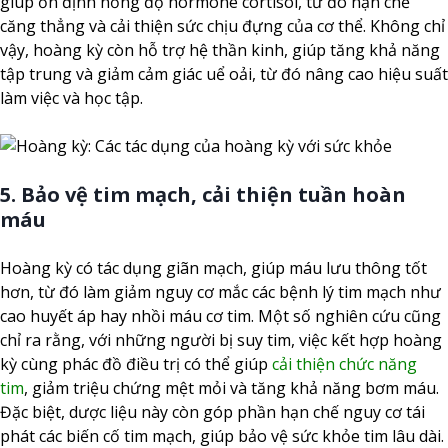
giúp ổn định nồng độ hormone cortisol, từ đó hạn chế
căng thẳng và cải thiện sức chịu đựng của cơ thể. Không chỉ
vậy, hoàng kỳ còn hỗ trợ hệ thần kinh, giúp tăng khả năng
tập trung và giảm cảm giác uể oải, từ đó nâng cao hiệu suất
làm việc và học tập.
5. Bảo vệ tim mạch, cải thiện tuần hoàn
máu
Hoàng kỳ có tác dụng giãn mạch, giúp máu lưu thông tốt
hơn, từ đó làm giảm nguy cơ mắc các bệnh lý tim mạch như
cao huyết áp hay nhồi máu cơ tim. Một số nghiên cứu cũng
chỉ ra rằng, với những người bị suy tim, việc kết hợp hoàng
kỳ cùng phác đồ điều trị có thể giúp
cải thiện chức năng
tim
, giảm triệu chứng mệt mỏi và tăng khả năng bơm máu.
Đặc biệt, dược liệu này còn góp phần hạn chế nguy cơ tái
phát các biến cố tim mạch, giúp bảo vệ sức khỏe tim lâu dài.