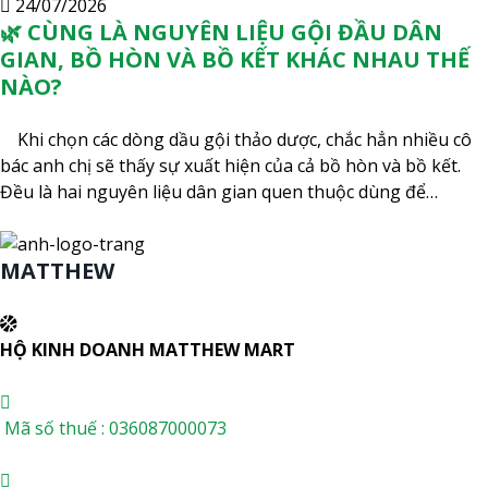
24/07/2026
🌿 CÙNG LÀ NGUYÊN LIỆU GỘI ĐẦU DÂN
GIAN, BỒ HÒN VÀ BỒ KẾT KHÁC NHAU THẾ
NÀO?
Khi chọn các dòng dầu gội thảo dược, chắc hẳn nhiều cô
bác anh chị sẽ thấy sự xuất hiện của cả bồ hòn và bồ kết.
Đều là hai nguyên liệu dân gian quen thuộc dùng để…
MATTHEW
HỘ KINH DOANH MATTHEW MART
Mã số thuế : 036087000073