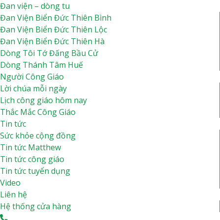
Đan viện – dòng tu
Dòng Thánh Tâm Huế
Đan Viện Biển Đức Thiên Bình
Đan Viện Biển Đức Thiên Lộc
Đan Viện Biển Đức Thiên Lộc
Đan Viện Biển Đức Thiên Bình
Đan Viện Biển Đức Thiên Hà
Đan Viện Biển Đức Thiên Hà
Dòng Tôi Tớ Đấng Bầu Cử
Đan viện Thiên An
Dòng Thánh Tâm Huế
Tu Hội Nô Tỳ Thiên Chúa
Người Công Giáo
Tu Viện Nữ Vương Hòa Bình
Lời chúa mỗi ngày
Cô Nhi Viện Thánh An Bùi Chu
Lịch công giáo hôm nay
Trung Tâm Khiếm Thị Nhật Hồng
Thắc Mắc Công Giáo
Tin tức
Sức khỏe cộng đồng
Tin tức Matthew
Tin tức công giáo
Tin tức tuyển dụng
Video
Liên hệ
Hệ thống cửa hàng