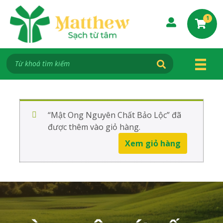
S
k
I
1
t
i
e
p
m
s
t
i
o
n
C
c
a
o
r
t
n
t
“Mật Ong Nguyên Chất Bảo Lộc” đã
e
được thêm vào giỏ hàng.
n
Xem giỏ hàng
t