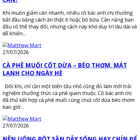
Khi muốn giảm cân nhanh, nhiều cô bác anh chị thường
bắt đầu bằng cách ăn thật ít hoặc bỏ bữa. Cân nặng ban
đầu có thể thay đổi, nhưng cách này khó duy trì lâu dài và
dễ khiến…
27/07/2026
CÀ PHÊ MUỐI CỐT DỪA – BÉO THƠM, MÁT
LẠNH CHO NGÀY HÈ
Đôi khi, chỉ cần một biến tấu nhỏ cũng đủ làm mới trải
nghiệm thưởng thức cà phê quen thuộc. Cô bác anh chị
đã thử kết hợp cà phê muối cùng chút cốt dừa béo thơm
bao giờ…
27/07/2026
NÊN UỐNG BỘT SẮN DÂY SỐNG HAY CHÍN ĐỂ