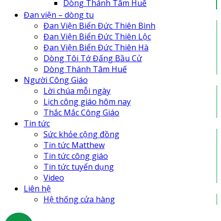
Dòng Thánh Tâm Huế
Đan Viện Biển Đức Thiên Lộc
Đan viện – dòng tu
Đan Viện Biển Đức Thiên Bình
Đan Viện Biển Đức Thiên Bình
Đan Viện Biển Đức Thiên Hà
Đan Viện Biển Đức Thiên Lộc
Đan viện Thiên An
Đan Viện Biển Đức Thiên Hà
Tu Hội Nô Tỳ Thiên Chúa
Dòng Tôi Tớ Đấng Bầu Cử
Tu Viện Nữ Vương Hòa Bình
Dòng Thánh Tâm Huế
Cô Nhi Viện Thánh An Bùi Chu
Người Công Giáo
Trung Tâm Khiếm Thị Nhật Hồng
Lời chúa mỗi ngày
Lịch công giáo hôm nay
Thắc Mắc Công Giáo
Tin tức
Sức khỏe cộng đồng
Tin tức Matthew
Tin tức công giáo
Tin tức tuyển dụng
Video
Liên hệ
Hệ thống cửa hàng