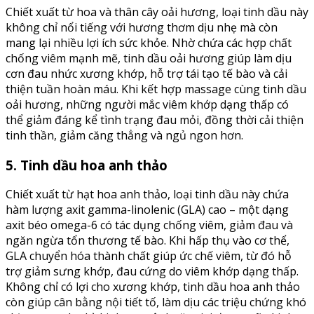
Chiết xuất từ hoa và thân cây oải hương, loại tinh dầu này
không chỉ nổi tiếng với hương thơm dịu nhẹ mà còn
mang lại nhiều lợi ích sức khỏe. Nhờ chứa các hợp chất
chống viêm mạnh mẽ, tinh dầu oải hương giúp làm dịu
cơn đau nhức xương khớp, hỗ trợ tái tạo tế bào và cải
thiện tuần hoàn máu. Khi kết hợp massage cùng tinh dầu
oải hương, những người mắc viêm khớp dạng thấp có
thể giảm đáng kể tình trạng đau mỏi, đồng thời cải thiện
tinh thần, giảm căng thẳng và ngủ ngon hơn.
5. Tinh dầu hoa anh thảo
Chiết xuất từ hạt hoa anh thảo, loại tinh dầu này chứa
hàm lượng axit gamma-linolenic (GLA) cao – một dạng
axit béo omega-6 có tác dụng chống viêm, giảm đau và
ngăn ngừa tổn thương tế bào. Khi hấp thụ vào cơ thể,
GLA chuyển hóa thành chất giúp ức chế viêm, từ đó hỗ
trợ giảm sưng khớp, đau cứng do viêm khớp dạng thấp.
Không chỉ có lợi cho xương khớp, tinh dầu hoa anh thảo
còn giúp cân bằng nội tiết tố, làm dịu các triệu chứng khó