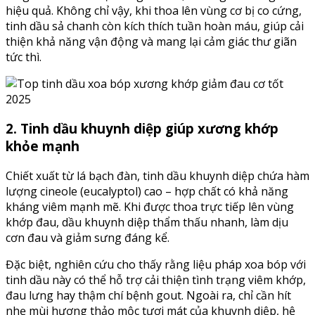
hiệu quả. Không chỉ vậy, khi thoa lên vùng cơ bị co cứng,
tinh dầu sả chanh còn kích thích tuần hoàn máu, giúp cải
thiện khả năng vận động và mang lại cảm giác thư giãn
tức thì.
2. Tinh dầu khuynh diệp giúp xương khớp
khỏe mạnh
Chiết xuất từ lá bạch đàn, tinh dầu khuynh diệp chứa hàm
lượng cineole (eucalyptol) cao – hợp chất có khả năng
kháng viêm mạnh mẽ. Khi được thoa trực tiếp lên vùng
khớp đau, dầu khuynh diệp thẩm thấu nhanh, làm dịu
cơn đau và giảm sưng đáng kể.
Đặc biệt, nghiên cứu cho thấy rằng liệu pháp xoa bóp với
tinh dầu này có thể hỗ trợ cải thiện tình trạng viêm khớp,
đau lưng hay thậm chí bệnh gout. Ngoài ra, chỉ cần hít
nhẹ mùi hương thảo mộc tươi mát của khuynh diệp, hệ