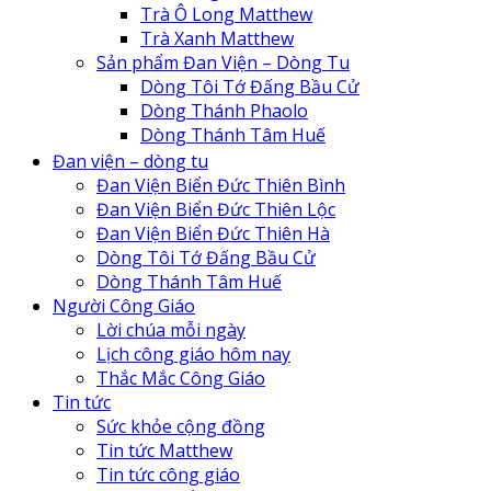
Trà Ô Long Matthew
Trà Xanh Matthew
Sản phẩm Đan Viện – Dòng Tu
Dòng Tôi Tớ Đấng Bầu Cử
Dòng Thánh Phaolo
Dòng Thánh Tâm Huế
Đan Viện Biển Đức Thiên Lộc
Đan viện – dòng tu
Đan Viện Biển Đức Thiên Bình
Đan Viện Biển Đức Thiên Bình
Đan Viện Biển Đức Thiên Hà
Đan Viện Biển Đức Thiên Lộc
Đan viện Thiên An
Đan Viện Biển Đức Thiên Hà
Tu Hội Nô Tỳ Thiên Chúa
Dòng Tôi Tớ Đấng Bầu Cử
Tu Viện Nữ Vương Hòa Bình
Dòng Thánh Tâm Huế
Cô Nhi Viện Thánh An Bùi Chu
Người Công Giáo
Trung Tâm Khiếm Thị Nhật Hồng
Lời chúa mỗi ngày
Lịch công giáo hôm nay
Thắc Mắc Công Giáo
Tin tức
Sức khỏe cộng đồng
Tin tức Matthew
Tin tức công giáo