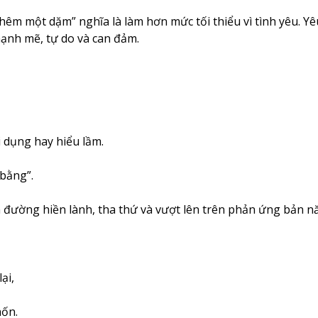
 thêm một dặm” nghĩa là làm hơn mức tối thiểu vì tình yêu. Y
mạnh mẽ, tự do và can đảm.
i dụng hay hiểu lầm.
 bằng”.
đường hiền lành, tha thứ và vượt lên trên phản ứng bản n
ại,
hốn.