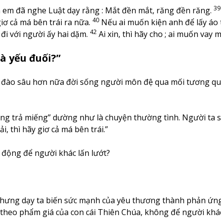
39
nh em đã nghe Luật dạy rằng : Mắt đền mắt, răng đền răng.
40
 giơ cả má bên trái ra nữa.
Nếu ai muốn kiện anh để lấy áo t
42
đi với người ấy hai dặm.
Ai xin, thì hãy cho ; ai muốn vay
là yếu đuối?”
o sâu hơn nữa đời sống người môn đệ qua mối tương quan v
ng trả miếng” dường như là chuyện thường tình. Người ta s
i, thì hãy giơ cả má bên trái.”
ụ động để người khác lấn lướt?
nhưng dạy ta biến sức mạnh của yêu thương thành phản ứng
 theo phẩm giá của con cái Thiên Chúa, không để người khá