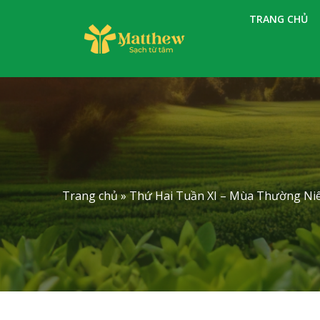
S
TRANG CHỦ
k
i
p
t
o
c
o
n
t
e
Trang chủ
»
Thứ Hai Tuần XI – Mùa Thường Niên
n
t