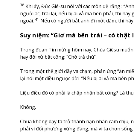
38
Khi ấy, Đức Giê-su nói với các môn đệ rằng : “A
người ác, trái lại, nếu bị ai vả má bên phải, thì hãy
41
ngoài.
Nếu có người bắt anh đi một dặm, thì hãy 
Suy niệm: “Giơ má bên trái – có thật 
Trong đoạn Tin mừng hôm nay, Chúa Giêsu muốn đà
hay đối xử bất công: “Chớ trả thù”.
Trong một thế giới đầy va chạm, phản ứng “ăn miế
lại nói một điều ngược đời:
“
Nếu bị ai vả má bên phả
Liệu điều đó có phải là chấp nhận bất công? Là th
Không.
Chúa không dạy ta trở thành nạn nhân cam chịu, 
phải vì đối phương xứng đáng, mà vì ta chọn sống