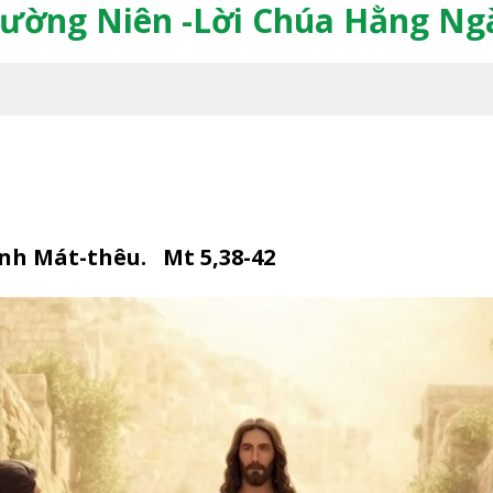
ường Niên -Lời Chúa Hằng Ngày
hánh Mát-thêu.
Mt 5,38-42