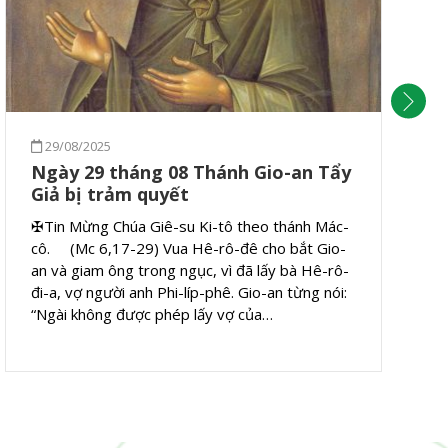
29/08/2025
Ngày 29 tháng 08 Thánh Gio-an Tẩy
Giả bị trảm quyết
✠Tin Mừng Chúa Giê-su Ki-tô theo thánh Mác-
cô. (Mc 6,17-29) Vua Hê-rô-đê cho bắt Gio-
an và giam ông trong ngục, vì đã lấy bà Hê-rô-
đi-a, vợ người anh Phi-líp-phê. Gio-an từng nói:
“Ngài không được phép lấy vợ của…