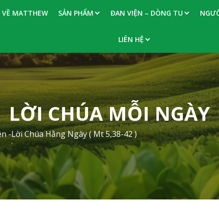
VỀ MATTHEW
SẢN PHẨM
ĐAN VIỆN – DÒNG TU
NGƯỜ
LIÊN HỆ
LỜI CHÚA MỖI NGÀY
 -Lời Chúa Hằng Ngày ( Mt 5,38-42 )