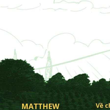
MATTHEW
Về c