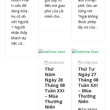
ri-sêu để
đến mà giao
phê. Gio-an
dùng bữa :
phó của cải
từng nói:
họ cố dò
mình cho…
“Ngài không
xét Người.
được phép
7 Người
lấy vợ của…
nhận thấy
khách dự
tiệc cứ…
28/08/2025
27/08/2025
Thứ
Thứ Tư
Năm
Ngày 27
Ngày 28
Tháng 08
Tháng 08
Tuần XXI
Tuần XXI
– Mùa
– Mùa
Thường
Thường
Niên
Niên
✠Tin Mừng