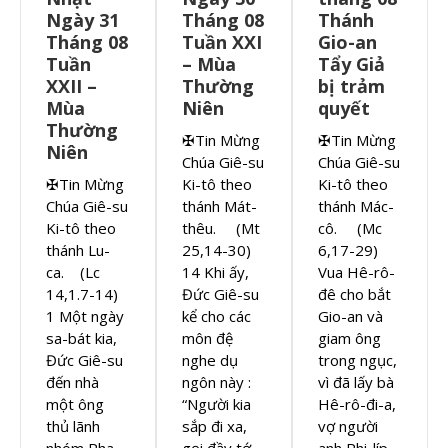
Ngày 31
Tháng 08
Thánh
Tháng 08
Tuần XXI
Gio-an
Tuần
– Mùa
Tẩy Giả
XXII –
Thường
bị trảm
Mùa
Niên
quyết
Thường
✠Tin Mừng
✠Tin Mừng
Niên
Chúa Giê-su
Chúa Giê-su
✠Tin Mừng
Ki-tô theo
Ki-tô theo
Chúa Giê-su
thánh Mát-
thánh Mác-
Ki-tô theo
thêu. (Mt
cô. (Mc
thánh Lu-
25,14-30)
6,17-29)
ca. (Lc
14 Khi ấy,
Vua Hê-rô-
14,1.7-14)
Đức Giê-su
đê cho bắt
1 Một ngày
kể cho các
Gio-an và
sa-bát kia,
môn đệ
giam ông
Đức Giê-su
nghe dụ
trong ngục,
đến nhà
ngôn này :
vì đã lấy bà
một ông
“Người kia
Hê-rô-đi-a,
thủ lãnh
sắp đi xa,
vợ người
nhóm Pha-
gọi đầy tớ
anh Phi-líp-