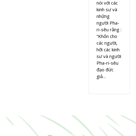
nói với các
kinh sư và
những
người Pha-
ri-sêu rằng :
“Khốn cho
các người,
hỡi các kinh
sư và người
Pha-ri-sêu
đạo đức
giả…