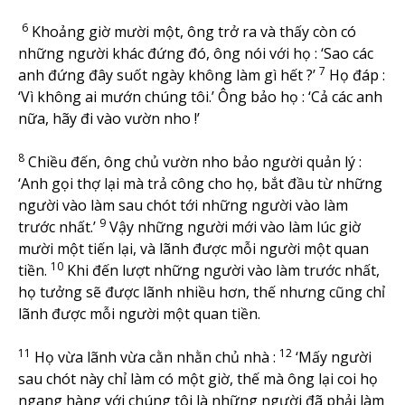
6
Khoảng giờ mười một, ông trở ra và thấy còn có
những người khác đứng đó, ông nói với họ : ‘Sao các
7
anh đứng đây suốt ngày không làm gì hết ?’
Họ đáp :
‘Vì không ai mướn chúng tôi.’ Ông bảo họ : ‘Cả các anh
nữa, hãy đi vào vườn nho !’
8
Chiều đến, ông chủ vườn nho bảo người quản lý :
‘Anh gọi thợ lại mà trả công cho họ, bắt đầu từ những
người vào làm sau chót tới những người vào làm
9
trước nhất.’
Vậy những người mới vào làm lúc giờ
mười một tiến lại, và lãnh được mỗi người một quan
10
tiền.
Khi đến lượt những người vào làm trước nhất,
họ tưởng sẽ được lãnh nhiều hơn, thế nhưng cũng chỉ
lãnh được mỗi người một quan tiền.
11
12
Họ vừa lãnh vừa cằn nhằn chủ nhà :
‘Mấy người
sau chót này chỉ làm có một giờ, thế mà ông lại coi họ
ngang hàng với chúng tôi là những người đã phải làm