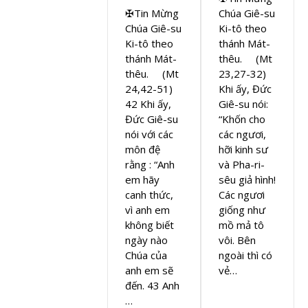
✠Tin Mừng
Chúa Giê-su
Chúa Giê-su
Ki-tô theo
Ki-tô theo
thánh Mát-
thánh Mát-
thêu. (Mt
thêu. (Mt
23,27-32)
24,42-51)
Khi ấy, Đức
42 Khi ấy,
Giê-su nói:
Đức Giê-su
“Khốn cho
nói với các
các ngươi,
môn đệ
hỡi kinh sư
rằng : “Anh
và Pha-ri-
em hãy
sêu giả hình!
canh thức,
Các ngươi
vì anh em
giống như
không biết
mồ mả tô
ngày nào
vôi. Bên
Chúa của
ngoài thì có
anh em sẽ
vẻ…
đến. 43 Anh
…