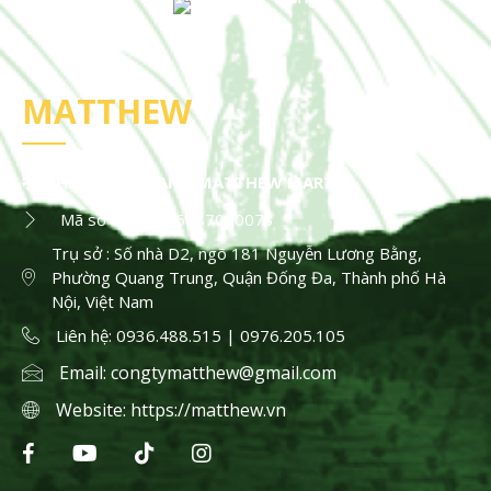
MATTHEW
HỘ KINH DOANH MATTHEW MART
Mã số thuế : 036087000073
Trụ sở : Số nhà D2, ngõ 181 Nguyễn Lương Bằng,
Phường Quang Trung, Quận Đống Đa, Thành phố Hà
Nội, Việt Nam
Liên hệ: 0936.488.515 | 0976.205.105
Email:
congtymatthew@gmail.com
Website:
https://matthew.vn