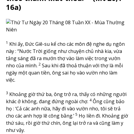
16a)
1
Khi ấy, Đức Giê-su kể cho các môn đệ nghe dụ ngôn
này : “Nước Trời giống như chuyện chủ nhà kia, vừa
tảng sáng đã ra mướn thợ vào làm việc trong vườn
2
nho của mình.
Sau khi đã thoả thuận với thợ là mỗi
ngày một quan tiền, ông sai họ vào vườn nho làm
việc.
3
Khoảng giờ thứ ba, ông trở ra, thấy có những người
4
khác ở không, đang đứng ngoài chợ.
Ông cũng bảo
họ : ‘Cả các anh nữa, hãy đi vào vườn nho, tôi sẽ trả
5
cho các anh hợp lẽ công bằng.’
Họ liền đi. Khoảng giờ
thứ sáu, rồi giờ thứ chín, ông lại trở ra và cũng làm y
như vậy.