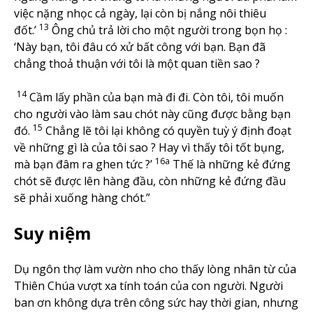
việc nặng nhọc cả ngày, lại còn bị nắng nôi thiêu
13
đốt.’
Ông chủ trả lời cho một người trong bọn họ :
‘Này bạn, tôi đâu có xử bất công với bạn. Bạn đã
chẳng thoả thuận với tôi là một quan tiền sao ?
14
Cầm lấy phần của bạn mà đi đi. Còn tôi, tôi muốn
cho người vào làm sau chót này cũng được bằng bạn
15
đó.
Chẳng lẽ tôi lại không có quyền tuỳ ý định đoạt
về những gì là của tôi sao ? Hay vì thấy tôi tốt bụng,
16a
mà bạn đâm ra ghen tức ?’
Thế là những kẻ đứng
chót sẽ được lên hàng đầu, còn những kẻ đứng đầu
sẽ phải xuống hàng chót.”
Suy niệm
Dụ ngôn thợ làm vườn nho cho thấy lòng nhân từ của
Thiên Chúa vượt xa tính toán của con người. Người
ban ơn không dựa trên công sức hay thời gian, nhưng