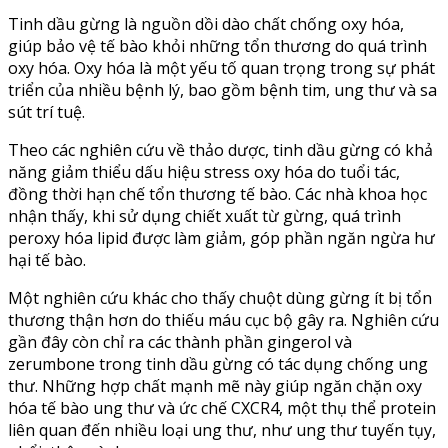
Tinh dầu gừng là nguồn dồi dào chất chống oxy hóa,
giúp bảo vệ tế bào khỏi những tổn thương do quá trình
oxy hóa. Oxy hóa là một yếu tố quan trọng trong sự phát
triển của nhiều bệnh lý, bao gồm bệnh tim, ung thư và sa
sút trí tuệ.
Theo các nghiên cứu về thảo dược, tinh dầu gừng có khả
năng giảm thiểu dấu hiệu stress oxy hóa do tuổi tác,
đồng thời hạn chế tổn thương tế bào. Các nhà khoa học
nhận thấy, khi sử dụng chiết xuất từ gừng, quá trình
peroxy hóa lipid được làm giảm, góp phần ngăn ngừa hư
hại tế bào.
Một nghiên cứu khác cho thấy chuột dùng gừng ít bị tổn
thương thận hơn do thiếu máu cục bộ gây ra. Nghiên cứu
gần đây còn chỉ ra các thành phần gingerol và
zerumbone trong tinh dầu gừng có tác dụng chống ung
thư. Những hợp chất mạnh mẽ này giúp ngăn chặn oxy
hóa tế bào ung thư và ức chế CXCR4, một thụ thể protein
liên quan đến nhiều loại ung thư, như ung thư tuyến tụy,