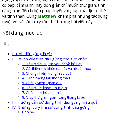
cơ bắp, cảm lạnh, hay đơn giản chỉ muốn thư giãn, tinh
dầu gừng đều là liệu pháp tuyệt vời giúp xoa dịu cơ thể
và tinh thần. Cùng
Matthew
khám phá những tác dụng
tuyệt vời và các lưu ý cần thiết trong bài viết này.
Nội dung mục lục
I. Tinh dầu gừng là gì?
II. Lợi ích của tinh dầu gừng cho sức khỏe
1. Hỗ trợ điều trị các vấn đề về hô hấp
2. Cải thiện sức khỏe dạ dày và hệ tiêu hóa
3. Chống nhiễm trùng hiệu quả
4. Tăng cường lưu thông máu
5. Chống viêm, giảm đau
6. Hỗ trợ sức khỏe tim mạch
7. Chống oxi hóa tự nhiên
8. Giúp thư giãn, giảm căng thẳng lo âu
III. Hướng dẫn sử dụng tinh dầu gừng hiệu quả
IV. Những lưu ý khi sử dụng tinh dầu gừng
Liên hệ: