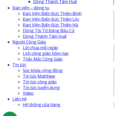
Dòng Thánh Tâm Huế
Đan Viện Biển Đức Thiên Lộc
Đan viện – dòng tu
Đan Viện Biển Đức Thiên Bình
Đan Viện Biển Đức Thiên Bình
Đan Viện Biển Đức Thiên Hà
Đan Viện Biển Đức Thiên Lộc
Đan viện Thiên An
Đan Viện Biển Đức Thiên Hà
Tu Hội Nô Tỳ Thiên Chúa
Dòng Tôi Tớ Đấng Bầu Cử
Tu Viện Nữ Vương Hòa Bình
Dòng Thánh Tâm Huế
Cô Nhi Viện Thánh An Bùi Chu
Người Công Giáo
Trung Tâm Khiếm Thị Nhật Hồng
Lời chúa mỗi ngày
Lịch công giáo hôm nay
Thắc Mắc Công Giáo
Tin tức
Sức khỏe cộng đồng
Tin tức Matthew
Tin tức công giáo
Tin tức tuyển dụng
Video
Liên hệ
Hệ thống cửa hàng