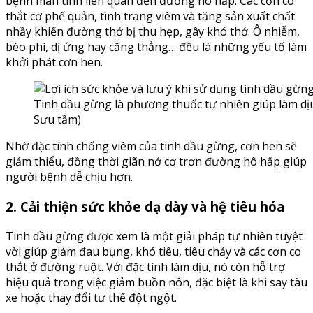
bệnh mãn tính liên quan đến đường hô hấp. Các cơn co
thắt cơ phế quản, tình trạng viêm và tăng sản xuất chất
nhầy khiến đường thở bị thu hẹp, gây khó thở. Ô nhiễm,
béo phì, dị ứng hay căng thẳng… đều là những yếu tố làm
khởi phát cơn hen.
Tinh dầu gừng là phương thuốc tự nhiên giúp làm dị
Sưu tầm)
Nhờ đặc tính chống viêm của tinh dầu gừng, cơn hen sẽ
giảm thiểu, đồng thời giãn nở cơ trơn đường hô hấp giúp
người bệnh dễ chịu hơn.
2. Cải thiện sức khỏe dạ dày và hệ tiêu hóa
Tinh dầu gừng được xem là một giải pháp tự nhiên tuyệt
vời giúp giảm đau bụng, khó tiêu, tiêu chảy và các cơn co
thắt ở đường ruột. Với đặc tính làm dịu, nó còn hỗ trợ
hiệu quả trong việc giảm buồn nôn, đặc biệt là khi say tàu
xe hoặc thay đổi tư thế đột ngột.