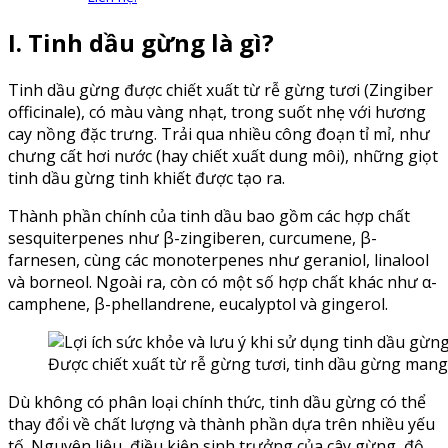
I. Tinh dầu gừng là gì?
Tinh dầu gừng được chiết xuất từ rễ gừng tươi (Zingiber
officinale), có màu vàng nhạt, trong suốt nhẹ với hương
cay nồng đặc trưng. Trải qua nhiều công đoạn tỉ mỉ, như
chưng cất hơi nước (hay chiết xuất dung môi), những giọt
tinh dầu gừng tinh khiết được tạo ra.
Thành phần chính của tinh dầu bao gồm các hợp chất
sesquiterpenes như β-zingiberen, curcumene, β-
farnesen, cùng các monoterpenes như geraniol, linalool
và borneol. Ngoài ra, còn có một số hợp chất khác như α-
camphene, β-phellandrene, eucalyptol và gingerol.
Được chiết xuất từ rễ gừng tươi, tinh dầu gừng mang l
Dù không có phân loại chính thức, tinh dầu gừng có thể
thay đổi về chất lượng và thành phần dựa trên nhiều yếu
tố. Nguyên liệu, điều kiện sinh trưởng của cây gừng, độ