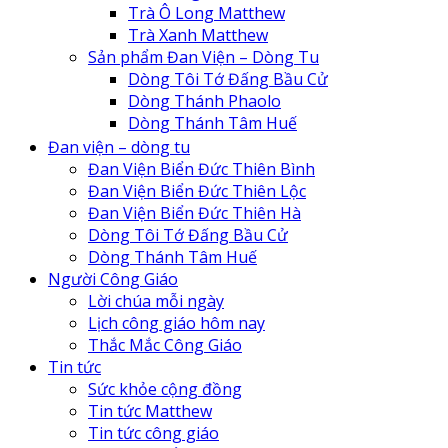
Trà Ô Long Matthew
Trà Xanh Matthew
Sản phẩm Đan Viện – Dòng Tu
Dòng Tôi Tớ Đấng Bầu Cử
Dòng Thánh Phaolo
Dòng Thánh Tâm Huế
Đan Viện Biển Đức Thiên Lộc
Đan viện – dòng tu
Đan Viện Biển Đức Thiên Bình
Đan Viện Biển Đức Thiên Bình
Đan Viện Biển Đức Thiên Hà
Đan Viện Biển Đức Thiên Lộc
Đan viện Thiên An
Đan Viện Biển Đức Thiên Hà
Tu Hội Nô Tỳ Thiên Chúa
Dòng Tôi Tớ Đấng Bầu Cử
Tu Viện Nữ Vương Hòa Bình
Dòng Thánh Tâm Huế
Cô Nhi Viện Thánh An Bùi Chu
Người Công Giáo
Trung Tâm Khiếm Thị Nhật Hồng
Lời chúa mỗi ngày
Lịch công giáo hôm nay
Thắc Mắc Công Giáo
Tin tức
Sức khỏe cộng đồng
Tin tức Matthew
Tin tức công giáo