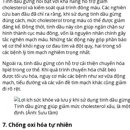
Tinh dầu gừng nổi bật với khả năng hỗ trợ giảm
cholesterol và kiểm soát quá trình đông máu. Các nghiên
cứu ban đầu đã chỉ ra rằng, khi sử dụng tinh dầu gừng
đúng cách, mức cholesterol trong máu có thể được giảm
đáng kể. Đồng thời, tinh dầu này còn giúp ngăn chặn sự
hình thành cục máu đông, vốn là nguyên nhân chính gây
tắc nghẽn mạch máu. Những tác động này góp phần bảo
vệ cơ thể khỏi nguy cơ đau tim và đột quỵ, hai trong số
các bệnh lý tim mạch nghiêm trọng nhất.
Ngoài ra, tinh dầu gừng còn hỗ trợ cải thiện chuyển hóa
lipid trong cơ thể. Khi quá trình chuyển hóa chất béo
được tối ưu hóa, nguy cơ mắc các bệnh như xơ vữa động
mạch, tiểu đường và các vấn đề tim mạch khác cũng giảm
đi rõ rệt.
Tinh dầu gừng giúp giảm mức cholesterol xấu, là một 
định. (Ảnh: Sưu tầm)
7. Chống oxi hóa tự nhiên