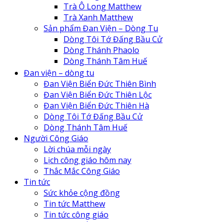
Trà Ô Long Matthew
Trà Xanh Matthew
Sản phẩm Đan Viện – Dòng Tu
Dòng Tôi Tớ Đấng Bầu Cử
Dòng Thánh Phaolo
Dòng Thánh Tâm Huế
Đan Viện Biển Đức Thiên Lộc
Đan viện – dòng tu
Đan Viện Biển Đức Thiên Bình
Đan Viện Biển Đức Thiên Bình
Đan Viện Biển Đức Thiên Hà
Đan Viện Biển Đức Thiên Lộc
Đan viện Thiên An
Đan Viện Biển Đức Thiên Hà
Tu Hội Nô Tỳ Thiên Chúa
Dòng Tôi Tớ Đấng Bầu Cử
Tu Viện Nữ Vương Hòa Bình
Dòng Thánh Tâm Huế
Cô Nhi Viện Thánh An Bùi Chu
Người Công Giáo
Trung Tâm Khiếm Thị Nhật Hồng
Lời chúa mỗi ngày
Lịch công giáo hôm nay
Thắc Mắc Công Giáo
Tin tức
Sức khỏe cộng đồng
Tin tức Matthew
Tin tức công giáo