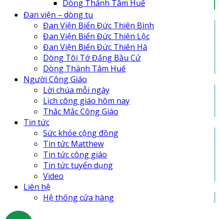
Dòng Thánh Tâm Huế
Đan Viện Biển Đức Thiên Lộc
Đan viện – dòng tu
Đan Viện Biển Đức Thiên Bình
Đan Viện Biển Đức Thiên Bình
Đan Viện Biển Đức Thiên Hà
Đan Viện Biển Đức Thiên Lộc
Đan viện Thiên An
Đan Viện Biển Đức Thiên Hà
Tu Hội Nô Tỳ Thiên Chúa
Dòng Tôi Tớ Đấng Bầu Cử
Tu Viện Nữ Vương Hòa Bình
Dòng Thánh Tâm Huế
Cô Nhi Viện Thánh An Bùi Chu
Người Công Giáo
Trung Tâm Khiếm Thị Nhật Hồng
Lời chúa mỗi ngày
Lịch công giáo hôm nay
Thắc Mắc Công Giáo
Tin tức
Sức khỏe cộng đồng
Tin tức Matthew
Tin tức công giáo
Tin tức tuyển dụng
Video
Liên hệ
Hệ thống cửa hàng