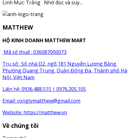
Linh Mục: Trắng Nhờ đọc và suy…
MATTHEW
HỘ KINH DOANH MATTHEW MART
Mã số thuế : 036087000073
Trụ sở : Số nhà D2, ngõ 181 Nguyễn Lương Bằng,
Phường Quang Trung, Quận Đống Đa, Thành phố Hà
Nội, Việt Nam
Liên hệ: 0936.488.515 | 0976.205.105
Email:
congtymatthew@gmail.com
Website:
https://matthew.vn
Về chúng tôi