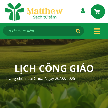
S
k
i
p
t
o
c
o
n
t
e
LỊCH CÔNG GIÁO
n
t
Trang chủ
»
Lời Chúa Ngày 26/02/2025