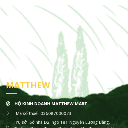
MATTHEW
HỘ KINH DOANH MATTHEW MART
Mã số thuế : 036087000073
Trụ sở : Số nhà D2, ngõ 181 Nguyễn Lương Bằng,