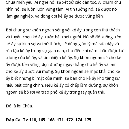
Chúa mến yêu. Ai nghe nó, sẽ xét xử các dân tộc. Ai chăm chú
nhìn nó, sẽ luôn luôn vững tâm. Ai tin tưởng nó, sẽ được nó
làm gia nghiệp, và dòng dõi kẻ ấy sẽ được vững bền.
Bởi chưng sự khôn ngoan sống với kẻ ấy trong cơn thử thách
và tuyển chọn kẻ ấy trước hết mọi người. Nó sẽ đổ xuống trên
kẻ ấy sự kính sợ và thử thách, sẽ dùng giáo lý mà sửa dậy và
rèn tập kẻ ấy trong sự gian nan, cho đến khi nắm chắc được tư
tưởng của kẻ ấy, và tín nhiệm kẻ ấy. Sự khôn ngoan sẽ cho kẻ
ấy được bền vững, dọn đường ngay thẳng cho kẻ ấy và làm
cho kẻ ấy được vui mừng. Sự khôn ngoan sẽ mạc khải cho kẻ
ấy biết những bí mật của mình, sẽ ban cho kẻ ấy kho tàng sự
hiểu biết công chính. Nếu kẻ ấy cố chấp lầm đường, sự khôn
ngoan sẽ bỏ rơi và trao phó kẻ ấy trong tay quân thù.
Ðó là lời Chúa.
Ðáp Ca: Tv 118, 165. 168. 171. 172. 174. 175.