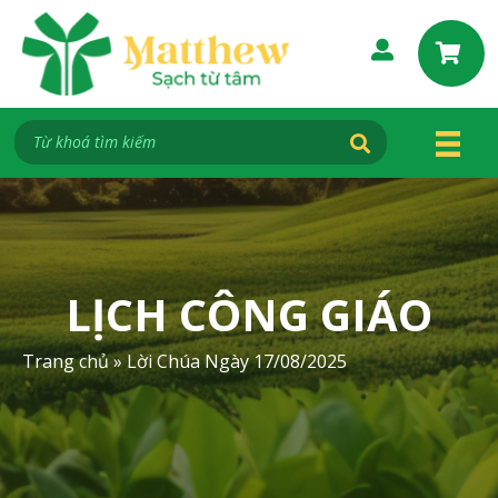
S
k
i
p
t
o
c
o
n
t
e
LỊCH CÔNG GIÁO
n
t
Trang chủ
»
Lời Chúa Ngày 17/08/2025