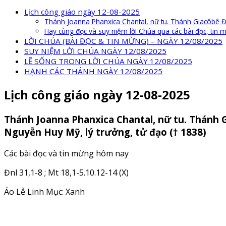
Lịch công giáo ngày 12-08-2025
Thánh Joanna Phanxica Chantal, nữ tu. Thánh Giacôbê Đ
Hãy cùng đọc và suy niệm lời Chúa qua các bài đọc, tin
LỜI CHÚA (BÀI ĐỌC & TIN MỪNG) – NGÀY 12/08/2025
SUY NIỆM LỜI CHÚA NGÀY 12/08/2025
LẼ SỐNG TRONG LỜI CHÚA NGÀY 12/08/2025
HẠNH CÁC THÁNH NGÀY 12/08/2025
Lịch công giáo ngày 12-08-2025
Thánh Joanna Phanxica Chantal, nữ tu. Thánh 
Nguyễn Huy Mỹ, lý trưởng, tử đạo († 1838)
Các bài đọc và tin mừng hôm nay
Đnl 31,1-8 ; Mt 18,1-5.10.12-14 (X)
Áo Lễ Linh Mục: Xanh