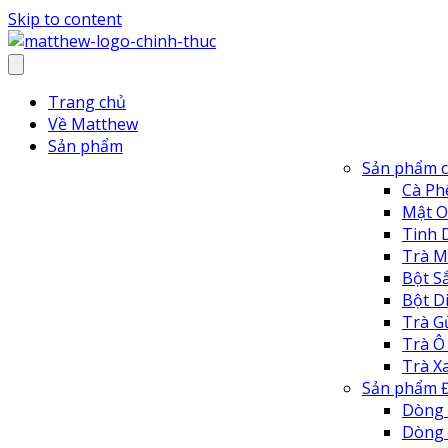
Skip to content
Trang chủ
Về Matthew
Sản phẩm
Sản phẩm c
Cà Ph
Mật O
Tinh 
Trà M
Bột S
Bột D
Trà G
Trà Ô
Trà X
Sản phẩm Đ
Dòng 
Dòng 