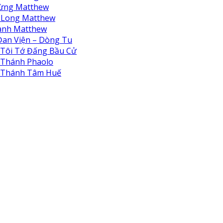
ừng Matthew
 Long Matthew
anh Matthew
an Viện – Dòng Tu
Tôi Tớ Đấng Bầu Cử
Thánh Phaolo
 Thánh Tâm Huế
iện Biển Đức Thiên Lộc
iện Biển Đức Thiên Bình
iện Biển Đức Thiên Hà
iện Thiên An
i Nô Tỳ Thiên Chúa
ện Nữ Vương Hòa Bình
i Viện Thánh An Bùi Chu
 Tâm Khiếm Thị Nhật Hồng