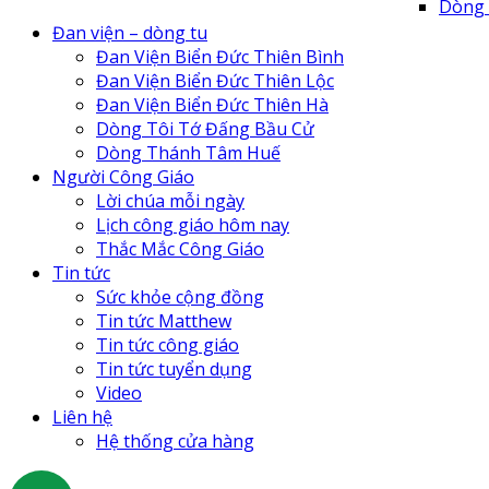
Dòng
Đan V
Đan viện – dòng tu
Đan V
Đan Viện Biển Đức Thiên Bình
Đan V
Đan Viện Biển Đức Thiên Lộc
Đan v
Đan Viện Biển Đức Thiên Hà
Tu Hộ
Dòng Tôi Tớ Đấng Bầu Cử
Tu Vi
Dòng Thánh Tâm Huế
Cô Nh
Người Công Giáo
Trung
Lời chúa mỗi ngày
Lịch công giáo hôm nay
Thắc Mắc Công Giáo
Tin tức
Sức khỏe cộng đồng
Tin tức Matthew
Tin tức công giáo
Tin tức tuyển dụng
Video
Liên hệ
Hệ thống cửa hàng