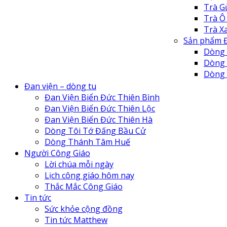
Trà G
Trà Ô
Trà X
Sản phẩm Đ
Dòng 
Dòng 
Dòng
Đan V
Đan viện – dòng tu
Đan V
Đan Viện Biển Đức Thiên Bình
Đan V
Đan Viện Biển Đức Thiên Lộc
Đan v
Đan Viện Biển Đức Thiên Hà
Tu Hộ
Dòng Tôi Tớ Đấng Bầu Cử
Tu Vi
Dòng Thánh Tâm Huế
Cô Nh
Người Công Giáo
Trung
Lời chúa mỗi ngày
Lịch công giáo hôm nay
Thắc Mắc Công Giáo
Tin tức
Sức khỏe cộng đồng
Tin tức Matthew