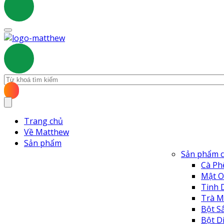
Trang chủ
Về Matthew
Sản phẩm
Sản phẩm c
Cà Ph
Mật O
Tinh 
Trà M
Bột S
Bột D