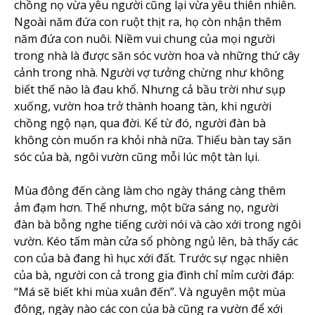
chồng nọ vừa yêu người cũng lại vừa yêu thiên nhiên.
Ngoài năm đứa con ruột thịt ra, họ còn nhận thêm
năm đứa con nuôi. Niềm vui chung của mọi người
trong nhà là được săn sóc vườn hoa và những thứ cây
cảnh trong nhà. Người vợ tưởng chừng như không
biết thế nào là đau khổ. Nhưng cả bầu trời như sụp
xuống, vườn hoa trở thành hoang tàn, khi người
chồng ngộ nạn, qua đời. Kể từ đó, người đàn bà
không còn muốn ra khỏi nhà nữa. Thiếu bàn tay săn
sóc của bà, ngôi vườn cũng mỗi lúc một tàn lụi.
Mùa đông đến càng làm cho ngày tháng càng thêm
ảm đạm hơn. Thế nhưng, một bữa sáng nọ, người
đàn bà bỗng nghe tiếng cười nói và cào xới trong ngôi
vườn. Kéo tấm màn cửa sổ phòng ngủ lên, bà thấy các
con của bà đang hì hục xới đất. Trước sự ngạc nhiên
của bà, người con cả trong gia đình chỉ mỉm cười đáp:
“Má sẽ biết khi mùa xuân đến”. Và nguyên một mùa
đông, ngày nào các con của bà cũng ra vườn để xới