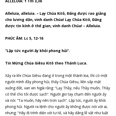
ALLELUIA: 1 Tm 3,36
Alleluia, alleluia. – Lạy Chúa Kitô, Đấng được rao giảng
cho lương dân, vinh danh Chúa! Lạy Chúa Kitô, Đấng
được tin kính ở thế gian, vinh danh Chúa! – Alleluia.
PHÚC ÂM: Lc 5, 12-16
“Lập tức người ấy khỏi phong hủi”.
Tin Mừng Chúa Giêsu Kitô theo Thánh Luca.
Xảy ra khi Chúa Giêsu đang ở trong một thành kia, thì có một
người mình đầy phong hủi, thấy Chúa Giêsu, liền sấp mặt
xuống đất, van xin Ngài rằng: “Lạy Thầy, nếu Thầy muốn, Thầy
có thể cho tôi được sạch”. Người giơ tay chạm đến người ấy
và nói: “Ta muốn, hãy nên trơn sạch”. Lập tức, người ấy khỏi
phong hủi. Người ra lệnh cho người ấy không được nói với ai,
nhưng: “Hãy đi trình diện với tư tế, và hãy dâng lễ vật như luật