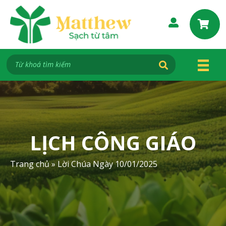
S
k
i
p
t
o
c
o
n
t
e
LỊCH CÔNG GIÁO
n
t
Trang chủ
»
Lời Chúa Ngày 10/01/2025