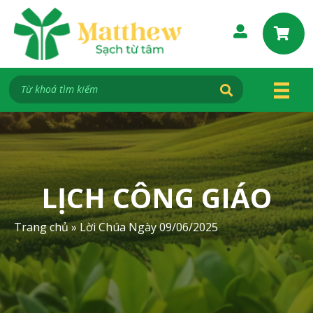
S
k
i
p
t
o
c
o
n
t
e
LỊCH CÔNG GIÁO
n
t
Trang chủ
»
Lời Chúa Ngày 09/06/2025