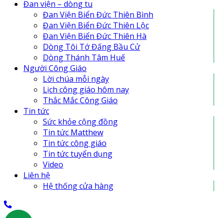
Đan Viện Biển Đức Thiên Lộc
Đan viện – dòng tu
Đan Viện Biển Đức Thiên Bình
Đan Viện Biển Đức Thiên Bình
Đan Viện Biển Đức Thiên Hà
Đan Viện Biển Đức Thiên Lộc
Đan viện Thiên An
Đan Viện Biển Đức Thiên Hà
Tu Hội Nô Tỳ Thiên Chúa
Dòng Tôi Tớ Đấng Bầu Cử
Tu Viện Nữ Vương Hòa Bình
Dòng Thánh Tâm Huế
Cô Nhi Viện Thánh An Bùi Chu
Người Công Giáo
Trung Tâm Khiếm Thị Nhật Hồng
Lời chúa mỗi ngày
Lịch công giáo hôm nay
Thắc Mắc Công Giáo
Tin tức
Sức khỏe cộng đồng
Tin tức Matthew
Tin tức công giáo
Tin tức tuyển dụng
Video
Liên hệ
Hệ thống cửa hàng