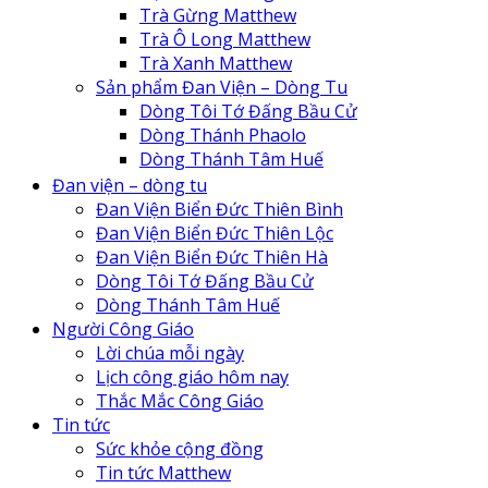
Trà Gừng Matthew
Trà Ô Long Matthew
Trà Xanh Matthew
Sản phẩm Đan Viện – Dòng Tu
Dòng Tôi Tớ Đấng Bầu Cử
Dòng Thánh Phaolo
Dòng Thánh Tâm Huế
Đan Viện Biển Đức Thiên Lộc
Đan viện – dòng tu
Đan Viện Biển Đức Thiên Bình
Đan Viện Biển Đức Thiên Bình
Đan Viện Biển Đức Thiên Hà
Đan Viện Biển Đức Thiên Lộc
Đan viện Thiên An
Đan Viện Biển Đức Thiên Hà
Tu Hội Nô Tỳ Thiên Chúa
Dòng Tôi Tớ Đấng Bầu Cử
Tu Viện Nữ Vương Hòa Bình
Dòng Thánh Tâm Huế
Cô Nhi Viện Thánh An Bùi Chu
Người Công Giáo
Trung Tâm Khiếm Thị Nhật Hồng
Lời chúa mỗi ngày
Lịch công giáo hôm nay
Thắc Mắc Công Giáo
Tin tức
Sức khỏe cộng đồng
Tin tức Matthew