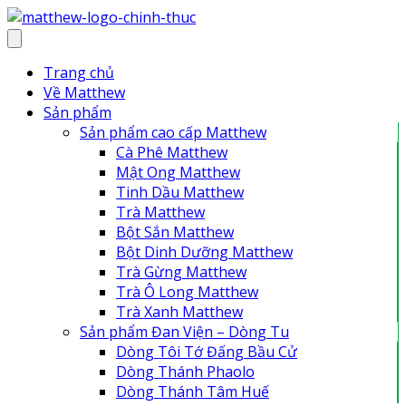
Skip
to
content
Trang chủ
Về Matthew
Sản phẩm
Sản phẩm cao cấp Matthew
Cà Phê Matthew
Mật Ong Matthew
Tinh Dầu Matthew
Trà Matthew
Bột Sắn Matthew
Bột Dinh Dưỡng Matthew
Trà Gừng Matthew
Trà Ô Long Matthew
Trà Xanh Matthew
Sản phẩm Đan Viện – Dòng Tu
Dòng Tôi Tớ Đấng Bầu Cử
Dòng Thánh Phaolo
Dòng Thánh Tâm Huế