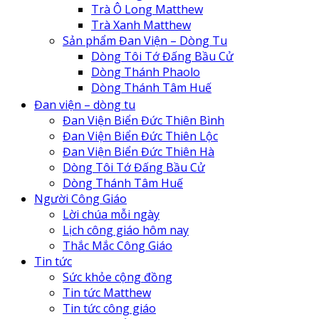
Trà Ô Long Matthew
Trà Xanh Matthew
Sản phẩm Đan Viện – Dòng Tu
Dòng Tôi Tớ Đấng Bầu Cử
Dòng Thánh Phaolo
Dòng Thánh Tâm Huế
Đan Viện Biển Đức Thiên Lộc
Đan viện – dòng tu
Đan Viện Biển Đức Thiên Bình
Đan Viện Biển Đức Thiên Bình
Đan Viện Biển Đức Thiên Hà
Đan Viện Biển Đức Thiên Lộc
Đan viện Thiên An
Đan Viện Biển Đức Thiên Hà
Tu Hội Nô Tỳ Thiên Chúa
Dòng Tôi Tớ Đấng Bầu Cử
Tu Viện Nữ Vương Hòa Bình
Dòng Thánh Tâm Huế
Cô Nhi Viện Thánh An Bùi Chu
Người Công Giáo
Trung Tâm Khiếm Thị Nhật Hồng
Lời chúa mỗi ngày
Lịch công giáo hôm nay
Thắc Mắc Công Giáo
Tin tức
Sức khỏe cộng đồng
Tin tức Matthew
Tin tức công giáo