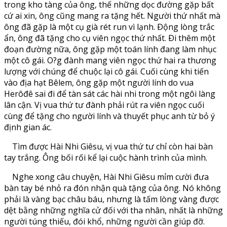
trong kho tàng của ông, thế những dọc đường gặp bất
cứ ai xin, ông cũng mang ra tặng hết. Người thứ nhất mà
ông đã gặp là một cụ già rét run vì lạnh. Ðộng lòng trắc
ẩn, ông đã tặng cho cụ viên ngọc thứ nhất. Ði thêm một
đoạn đường nữa, ông gặp một toán lính đang làm nhục
một cô gái. O?g đành mang viên ngọc thứ hai ra thương
lượng với chúng để chuộc lại cô gái. Cuối cùng khi tiến
vào địa hạt Bêlem, ông gặp một người lính do vua
Herôđê sai đi để tàn sát các hài nhi trong một ngôi làng
lân cận. Vị vua thứ tư đành phải rút ra viên ngọc cuối
cùng để tặng cho người lính và thuyết phục anh từ bỏ ý
định gian ác.
Tìm được Hài Nhi Giêsu, vị vua thứ tư chỉ còn hai bàn
tay trắng. Ông bối rối kể lại cuộc hành trình của mình.
Nghe xong câu chuyện, Hài Nhi Giêsu mỉm cười đưa
bàn tay bé nhỏ ra đón nhận quà tặng của ông. Nó không
phải là vàng bạc châu báu, nhưng là tấm lòng vàng được
dệt bằng những nghĩa cử đối với tha nhân, nhất là những
người túng thiếu, đói khổ, những người cần giúp đỡ.