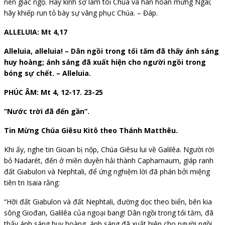
nên giác ngộ. Hãy kính sợ làm tôi Chúa và hân hoan mừng Ngài;
hãy khiếp run tỏ bày sự vâng phục Chúa. – Đáp.
ALLELUIA: Mt 4,17
Alleluia, alleluia! – Dân ngồi trong tối tăm đã thấy ánh sáng
huy hoàng; ánh sáng đã xuất hiện cho người ngồi trong
bóng sự chết. – Alleluia.
PHÚC ÂM: Mt 4, 12-17. 23-25
“Nước trời đã đến gần”.
Tin Mừng Chúa Giêsu Kitô theo Thánh Matthêu.
Khi ấy, nghe tin Gioan bị nộp, Chúa Giêsu lui về Galilêa. Người rời
bỏ Nadarét, đến ở miền duyên hải thành Capharnaum, giáp ranh
đất Giabulon và Nephtali, để ứng nghiệm lời đã phán bởi miệng
tiên tri Isaia rằng:
“Hỡi đất Giabulon và đất Nephtali, đường dọc theo biển, bên kia
sông Giođan, Galilêa của ngoại bang! Dân ngồi trong tối tăm, đã
thấy ánh sáng huy hoàng, ánh sáng đã xuất hiện cho người ngồi