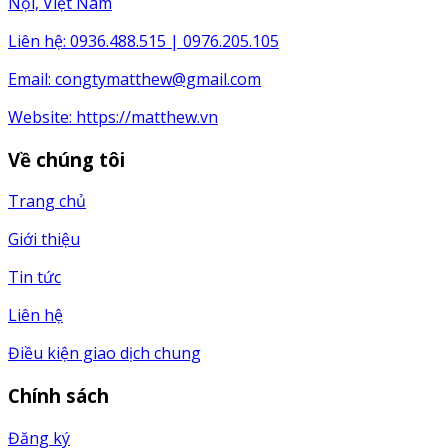
Nội, Việt Nam
Liên hệ: 0936.488.515 | 0976.205.105
Email:
congtymatthew@gmail.com
Website:
https://matthew.vn
Về chúng tôi
Trang chủ
Giới thiệu
Tin tức
Liên hệ
Điều kiện giao dịch chung
Chính sách
Đăng ký