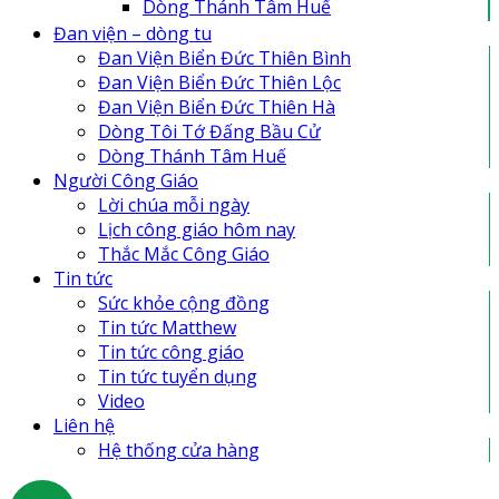
Dòng Thánh Tâm Huế
Đan Viện Biển Đức Thiên Lộc
Đan viện – dòng tu
Đan Viện Biển Đức Thiên Bình
Đan Viện Biển Đức Thiên Bình
Đan Viện Biển Đức Thiên Hà
Đan Viện Biển Đức Thiên Lộc
Đan viện Thiên An
Đan Viện Biển Đức Thiên Hà
Tu Hội Nô Tỳ Thiên Chúa
Dòng Tôi Tớ Đấng Bầu Cử
Tu Viện Nữ Vương Hòa Bình
Dòng Thánh Tâm Huế
Cô Nhi Viện Thánh An Bùi Chu
Người Công Giáo
Trung Tâm Khiếm Thị Nhật Hồng
Lời chúa mỗi ngày
Lịch công giáo hôm nay
Thắc Mắc Công Giáo
Tin tức
Sức khỏe cộng đồng
Tin tức Matthew
Tin tức công giáo
Tin tức tuyển dụng
Video
Liên hệ
Hệ thống cửa hàng