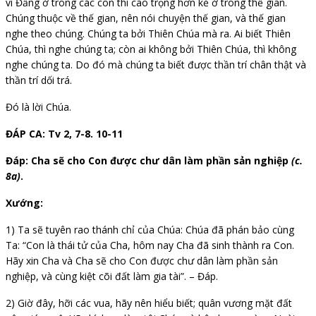
vì Đấng ở trong các con thì cao trọng hơn kẻ ở trong thế gian.
Chúng thuộc về thế gian, nên nói chuyện thế gian, và thế gian
nghe theo chúng. Chúng ta bởi Thiên Chúa mà ra. Ai biết Thiên
Chúa, thì nghe chúng ta; còn ai không bởi Thiên Chúa, thì không
nghe chúng ta. Do đó mà chúng ta biết được thần trí chân thật và
thần trí dối trá.
Đó là lời Chúa.
ĐÁP CA: Tv 2, 7-8. 10-11
Đáp:
Cha sẽ cho Con được chư dân làm phần sản nghiệp
(c.
8a)
.
Xướng:
1) Ta sẽ tuyên rao thánh chỉ của Chúa: Chúa đã phán bảo cùng
Ta: “Con là thái tử của Cha, hôm nay Cha đã sinh thành ra Con.
Hãy
xin
Cha
và
Cha
sẽ
cho
Con
được chư dân làm phần sản
nghiệp, và cùng kiệt cõi đất làm gia tài”. – Đáp.
2) Giờ đây, hỡi các vua, hãy nên hiểu biết; quân vương mặt đất