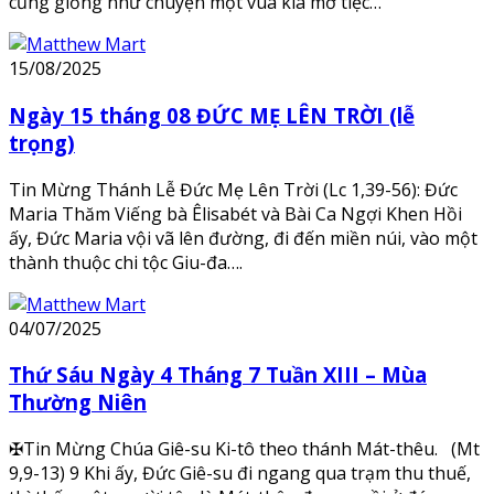
cũng giống như chuyện một vua kia mở tiệc…
15/08/2025
Ngày 15 tháng 08 ĐỨC MẸ LÊN TRỜI (lễ
trọng)
Tin Mừng Thánh Lễ Đức Mẹ Lên Trời (Lc 1,39-56): Đức
Maria Thăm Viếng bà Êlisabét và Bài Ca Ngợi Khen Hồi
ấy, Đức Maria vội vã lên đường, đi đến miền núi, vào một
thành thuộc chi tộc Giu-đa….
04/07/2025
Thứ Sáu Ngày 4 Tháng 7 Tuần XIII – Mùa
Thường Niên
✠Tin Mừng Chúa Giê-su Ki-tô theo thánh Mát-thêu. (Mt
9,9-13) 9 Khi ấy, Đức Giê-su đi ngang qua trạm thu thuế,