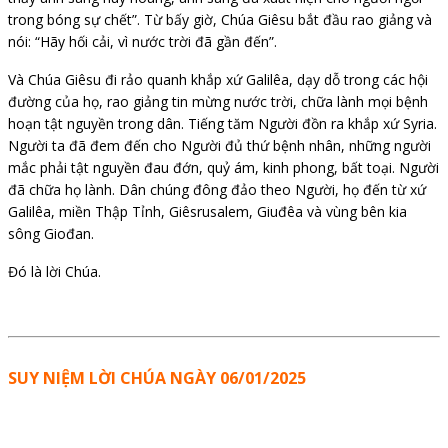
trong bóng sự chết”. Từ bấy giờ, Chúa Giêsu bắt đầu rao giảng và
nói: “Hãy hối cải, vì nước trời đã gần đến”.
Và Chúa Giêsu đi rảo quanh khắp xứ Galilêa, dạy dỗ trong các hội
đường của họ, rao giảng tin mừng nước trời, chữa lành mọi bệnh
hoạn tật nguyền trong dân. Tiếng tăm Người đồn ra khắp xứ Syria.
Người ta đã đem đến cho Người đủ thứ bệnh nhân, những người
mắc phải tật nguyền đau đớn, quỷ ám, kinh phong, bất toại. Người
đã chữa họ lành. Dân chúng đông đảo theo Người, họ đến từ xứ
Galilêa, miền Thập Tỉnh, Giêsrusalem, Giuđêa và vùng bên kia
sông Giođan.
Đó là lời Chúa.
SUY NIỆM LỜI CHÚA NGÀY 06/01/2025