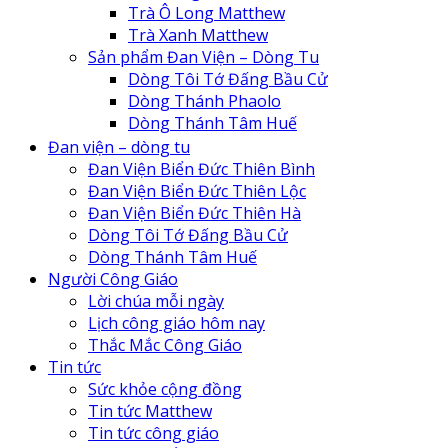
Trà Ô Long Matthew
Trà Xanh Matthew
Sản phẩm Đan Viện – Dòng Tu
Dòng Tôi Tớ Đấng Bầu Cử
Dòng Thánh Phaolo
Dòng Thánh Tâm Huế
Đan Viện Biển Đức Thiên Lộc
Đan viện – dòng tu
Đan Viện Biển Đức Thiên Bình
Đan Viện Biển Đức Thiên Bình
Đan Viện Biển Đức Thiên Hà
Đan Viện Biển Đức Thiên Lộc
Đan viện Thiên An
Đan Viện Biển Đức Thiên Hà
Tu Hội Nô Tỳ Thiên Chúa
Dòng Tôi Tớ Đấng Bầu Cử
Tu Viện Nữ Vương Hòa Bình
Dòng Thánh Tâm Huế
Cô Nhi Viện Thánh An Bùi Chu
Người Công Giáo
Trung Tâm Khiếm Thị Nhật Hồng
Lời chúa mỗi ngày
Lịch công giáo hôm nay
Thắc Mắc Công Giáo
Tin tức
Sức khỏe cộng đồng
Tin tức Matthew
Tin tức công giáo