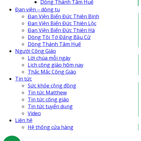
Dòng Thánh Tâm Huế
Đan Viện Biển Đức Thiên Lộc
Đan viện – dòng tu
Đan Viện Biển Đức Thiên Bình
Đan Viện Biển Đức Thiên Bình
Đan Viện Biển Đức Thiên Hà
Đan Viện Biển Đức Thiên Lộc
Đan viện Thiên An
Đan Viện Biển Đức Thiên Hà
Tu Hội Nô Tỳ Thiên Chúa
Dòng Tôi Tớ Đấng Bầu Cử
Tu Viện Nữ Vương Hòa Bình
Dòng Thánh Tâm Huế
Cô Nhi Viện Thánh An Bùi Chu
Người Công Giáo
Trung Tâm Khiếm Thị Nhật Hồng
Lời chúa mỗi ngày
Lịch công giáo hôm nay
Thắc Mắc Công Giáo
Tin tức
Sức khỏe cộng đồng
Tin tức Matthew
Tin tức công giáo
Tin tức tuyển dụng
Video
Liên hệ
Hệ thống cửa hàng