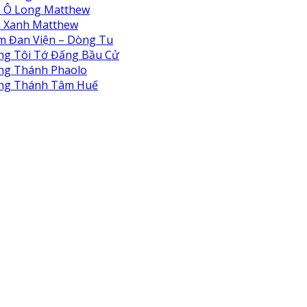
à Ô Long Matthew
à Xanh Matthew
m Đan Viện – Dòng Tu
ng Tôi Tớ Đấng Bầu Cử
ng Thánh Phaolo
ng Thánh Tâm Huế
 Viện Biển Đức Thiên Lộc
 Viện Biển Đức Thiên Bình
 Viện Biển Đức Thiên Hà
 viện Thiên An
Hội Nô Tỳ Thiên Chúa
Viện Nữ Vương Hòa Bình
Nhi Viện Thánh An Bùi Chu
ung Tâm Khiếm Thị Nhật Hồng