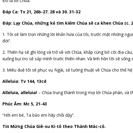
Ðó là lời Chúa.
Ðáp Ca: Tv 21, 26b-27. 28 và 30. 31-32
Ðáp: Lạy Chúa, những kẻ tìm kiếm Chúa sẽ ca khen Chúa (c. 2
1. Tôi sẽ làm trọn những lời khấn hứa của tôi, trước mặt những ng
đời”.
2. Thiên hạ sẽ ghi lòng và trở về với Chúa, khắp cùng bờ cõi địa c
xuống bụi tro sẽ sấp mình trước thiên nhan. Và linh hồn tôi sẽ sống 
3. Miêu duệ tôi sẽ phục vụ Ngài, sẽ tường thuật về Chúa cho thế hệ
Alleluia: Tv 144, 13cd
Alleluia, alleluia!
– Chúa trung thành trong mọi lời Chúa phán, và t
Phúc Âm: Mc 5, 21-43
“Hỡi em bé, Ta bảo em hãy chỗi dậy”.
Tin Mừng Chúa Giê-su Ki-tô theo Thánh Mác-cô.