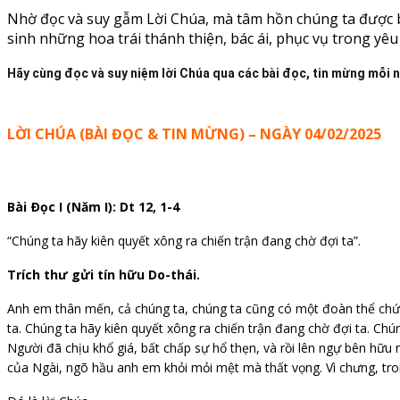
Nhờ đọc và suy gẫm Lời Chúa, mà tâm hồn chúng ta được bi
sinh những hoa trái thánh thiện, bác ái, phục vụ trong yê
Hãy cùng đọc và suy niệm lời Chúa qua các bài đọc, tin mừng mỗi 
LỜI CHÚA (BÀI ĐỌC & TIN MỪNG) – NGÀY 04/02/2025
Bài Ðọc I (Năm I): Dt 12, 1-4
“Chúng ta hãy kiên quyết xông ra chiến trận đang chờ đợi ta”.
Trích thư gửi tín hữu Do-thái.
Anh em thân mến, cả chúng ta, chúng ta cũng có một đoàn thể chứn
ta. Chúng ta hãy kiên quyết xông ra chiến trận đang chờ đợi ta. Ch
Người đã chịu khổ giá, bất chấp sự hổ thẹn, và rồi lên ngự bên hữu
của Ngài, ngõ hầu anh em khỏi mỏi mệt mà thất vọng. Vì chưng, tron