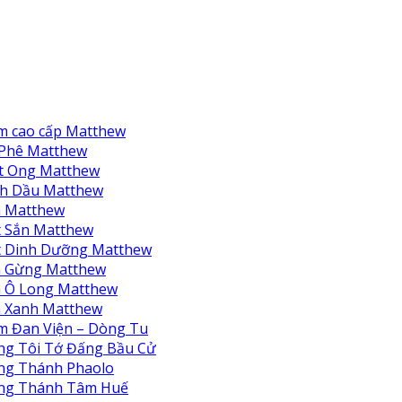
m cao cấp Matthew
 Phê Matthew
t Ong Matthew
nh Dầu Matthew
à Matthew
 Sắn Matthew
t Dinh Dưỡng Matthew
à Gừng Matthew
à Ô Long Matthew
à Xanh Matthew
m Đan Viện – Dòng Tu
ng Tôi Tớ Đấng Bầu Cử
ng Thánh Phaolo
ng Thánh Tâm Huế