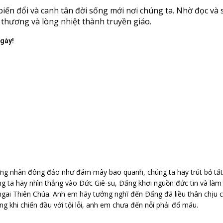
ến đổi và canh tân đời sống mới nơi chúng ta. Nhờ đọc và 
u thương và lòng nhiệt thành truyền giáo.
ngày!
g nhân đông đảo như đám mây bao quanh, chúng ta hãy trút bỏ tất c
úng ta hãy nhìn thẳng vào Ðức Giê-su, Ðấng khơi nguồn đức tin và là
 ngai Thiên Chúa. Anh em hãy tưởng nghĩ đến Ðấng đã liều thân chịu c
g khi chiến đầu với tội lỗi, anh em chưa đến nỗi phải đổ máu.