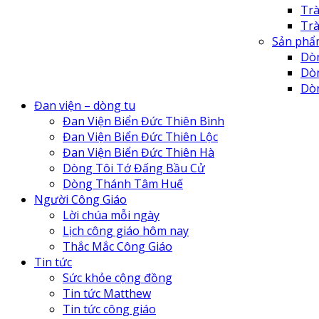
Tr
Tr
Sản phẩ
Dò
Dò
Dò
Đan
Đan viện – dòng tu
Đan
Đan Viện Biển Đức Thiên Bình
Đan
Đan Viện Biển Đức Thiên Lộc
Đan
Đan Viện Biển Đức Thiên Hà
Tu 
Dòng Tôi Tớ Đấng Bầu Cử
Tu 
Dòng Thánh Tâm Huế
Cô 
Người Công Giáo
Tr
Lời chúa mỗi ngày
Lịch công giáo hôm nay
Thắc Mắc Công Giáo
Tin tức
Sức khỏe cộng đồng
Tin tức Matthew
Tin tức công giáo