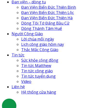
Đan
Đan viện – dòng tu
Đan
Đan Viện Biển Đức Thiên Bình
Đan
Đan Viện Biển Đức Thiên Lộc
Đan
Đan Viện Biển Đức Thiên Hà
Tu 
Dòng Tôi Tớ Đấng Bầu Cử
Tu 
Dòng Thánh Tâm Huế
Cô 
Người Công Giáo
Tr
Lời chúa mỗi ngày
Lịch công giáo hôm nay
Thắc Mắc Công Giáo
Tin tức
Sức khỏe cộng đồng
Tin tức Matthew
Tin tức công giáo
Tin tức tuyển dụng
Video
Liên hệ
Hệ thống cửa hàng