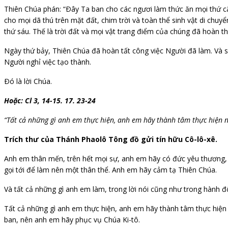
Thiên Chúa phán: “Ðây Ta ban cho các ngươi làm thức ăn mọi thứ cây
cho mọi dã thú trên mặt đất, chim trời và toàn thể sinh vật di chuy
thứ sáu. Thế là trời đất và mọi vật trang điểm của chúng đã hoàn t
Ngày thứ bảy, Thiên Chúa đã hoàn tất công việc Người đã làm. Và s
Người nghỉ việc tạo thành.
Ðó là lời Chúa.
Hoặc: Cl 3, 14-15. 17. 23-24
“Tất cả những gì anh em thực hiện, anh em hãy thành tâm thực hiện n
Trích thư của Thánh Phaolô Tông đồ gửi tín hữu Cô-lô-xê.
Anh em thân mến, trên hết mọi sự, anh em hãy có đức yêu thương, 
gọi tới để làm nên một thân thể. Anh em hãy cảm tạ Thiên Chúa.
Và tất cả những gì anh em làm, trong lời nói cũng như trong hành 
Tất cả những gì anh em thực hiện, anh em hãy thành tâm thực hiện
ban, nên anh em hãy phục vụ Chúa Ki-tô.