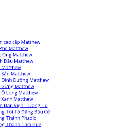
m cao cấp Matthew
 Phê Matthew
t Ong Matthew
nh Dầu Matthew
à Matthew
 Sắn Matthew
t Dinh Dưỡng Matthew
à Gừng Matthew
à Ô Long Matthew
à Xanh Matthew
m Đan Viện – Dòng Tu
ng Tôi Tớ Đấng Bầu Cử
ng Thánh Phaolo
ng Thánh Tâm Huế