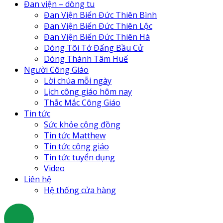
Đan
Đan viện – dòng tu
Đan
Đan Viện Biển Đức Thiên Bình
Đan
Đan Viện Biển Đức Thiên Lộc
Đan
Đan Viện Biển Đức Thiên Hà
Tu 
Dòng Tôi Tớ Đấng Bầu Cử
Tu 
Dòng Thánh Tâm Huế
Cô 
Người Công Giáo
Tr
Lời chúa mỗi ngày
Lịch công giáo hôm nay
Thắc Mắc Công Giáo
Tin tức
Sức khỏe cộng đồng
Tin tức Matthew
Tin tức công giáo
Tin tức tuyển dụng
Video
Liên hệ
Hệ thống cửa hàng