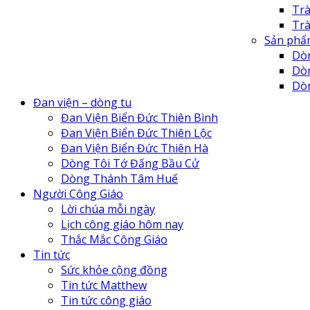
Tr
Tr
Sản phẩ
Dò
Dò
Dò
Đan
Đan viện – dòng tu
Đan
Đan Viện Biển Đức Thiên Bình
Đan
Đan Viện Biển Đức Thiên Lộc
Đan
Đan Viện Biển Đức Thiên Hà
Tu 
Dòng Tôi Tớ Đấng Bầu Cử
Tu 
Dòng Thánh Tâm Huế
Cô 
Người Công Giáo
Tr
Lời chúa mỗi ngày
Lịch công giáo hôm nay
Thắc Mắc Công Giáo
Tin tức
Sức khỏe cộng đồng
Tin tức Matthew
Tin tức công giáo