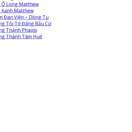
à Ô Long Matthew
à Xanh Matthew
m Đan Viện – Dòng Tu
ng Tôi Tớ Đấng Bầu Cử
ng Thánh Phaolo
ng Thánh Tâm Huế
 Viện Biển Đức Thiên Lộc
 Viện Biển Đức Thiên Bình
 Viện Biển Đức Thiên Hà
 viện Thiên An
Hội Nô Tỳ Thiên Chúa
Viện Nữ Vương Hòa Bình
Nhi Viện Thánh An Bùi Chu
ung Tâm Khiếm Thị Nhật Hồng