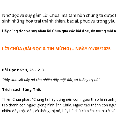
Nhờ đọc và suy gẫm Lời Chúa, mà tâm hồn chúng ta được bi
sinh những hoa trái thánh thiện, bác ái, phục vụ trong yê
Hãy cùng đọc và suy niệm lời Chúa qua các bài đọc, tin mừng mỗi 
LỜI CHÚA (BÀI ĐỌC & TIN MỪNG) – NGÀY 01/05/2025
Bài Ðọc I: St 1, 26 – 2, 3
“Hãy sinh sôi nảy nở cho nhiều đầy mặt đất, và thống trị nó”.
Trích sách Sáng Thế.
Thiên Chúa phán: “Chúng ta hãy dựng nên con người theo hình ảnh gi
tạo thành con người giống hình ảnh Chúa. Người tạo thành con ngườ
nhiều đầy mặt đất, và thống thị nó, hãy bá chủ cá biển, chim trời và