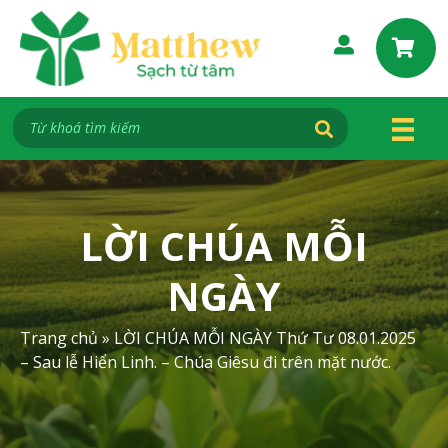
S
k
i
p
t
o
c
o
n
t
LỜI CHÚA MỖI
e
n
NGÀY
t
Trang chủ
»
LỜI CHÚA MỖI NGÀY Thứ Tư 08.01.2025
– Sau lễ Hiển Linh. – Chúa Giêsu đi trên mặt nước.