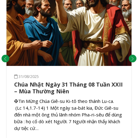
31/08/2025
Chúa Nhật Ngày 31 Tháng 08 Tuần XXII
– Mùa Thường Niên
✠Tin Mừng Chúa Giê-su Ki-tô theo thánh Lu-ca.
(Lc 14,1.7-14) 1 Một ngày sa-bát kia, Đức Giê-su
đến nhà một ông thủ lãnh nhóm Pha-ri-sêu để dùng
bữa : họ cố dò xét Người. 7 Người nhận thấy khách
dự tiệc cứ…