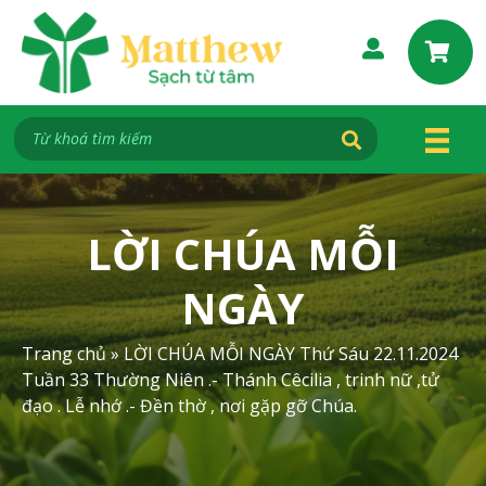
S
k
i
p
t
o
c
o
n
LỜI CHÚA MỖI
t
e
NGÀY
n
t
Trang chủ
»
LỜI CHÚA MỖI NGÀY Thứ Sáu 22.11.2024
Tuần 33 Thường Niên .- Thánh Cêcilia , trinh nữ ,tử
đạo . Lễ nhớ .- Đền thờ , nơi gặp gỡ Chúa.