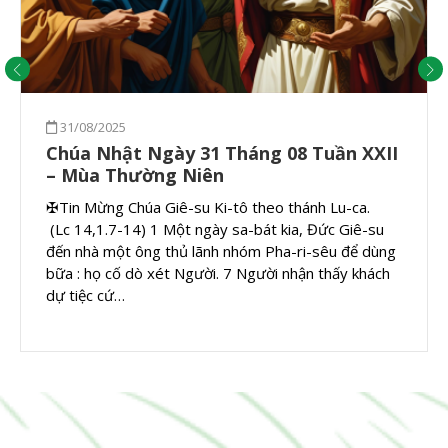
31/08/2025
Chúa Nhật Ngày 31 Tháng 08 Tuần XXII
– Mùa Thường Niên
✠Tin Mừng Chúa Giê-su Ki-tô theo thánh Lu-ca.
(Lc 14,1.7-14) 1 Một ngày sa-bát kia, Đức Giê-su
đến nhà một ông thủ lãnh nhóm Pha-ri-sêu để dùng
bữa : họ cố dò xét Người. 7 Người nhận thấy khách
dự tiệc cứ…