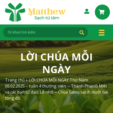
S
k
i
p
t
o
c
o
n
LỜI CHÚA MỖI
t
e
NGÀY
n
t
Trang chủ
»
LỜI CHÚA MỖI NGÀY Thứ Năm
06.02.2025 – tuần 4 thường niên. – Thánh Phaolô Miki
và các bạn tử đạo. Lễ nhớ. – Chúa Giêsu sai đi mười hai
tông đồ.