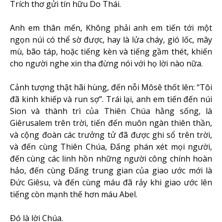
Trích thơ gửi tín hữu Do Thái.
Anh em thân mến, Không phải anh em tiến tới một
ngọn núi có thể sờ được, hay là lửa cháy, gió lốc, mây
mù, bão táp, hoặc tiếng kèn và tiếng gầm thét, khiến
cho người nghe xin tha đừng nói với họ lời nào nữa.
Cảnh tượng thật hãi hùng, đến nỗi Môsê thốt lên: “Tôi
đã kinh khiếp và run sợ”. Trái lại, anh em tiến đến núi
Sion và thành trì của Thiên Chúa hằng sống, là
Giêrusalem trên trời, tiến đến muôn ngàn thiên thần,
và cộng đoàn các trưởng tử đã được ghi sổ trên trời,
và đến cùng Thiên Chúa, Ðấng phán xét mọi người,
đến cùng các linh hồn những người công chính hoàn
hảo, đến cùng Ðấng trung gian của giao ước mới là
Ðức Giêsu, và đến cùng máu đã rảy khi giao ước lên
tiếng còn mạnh thế hơn máu Abel.
Ðó là lời Chúa.