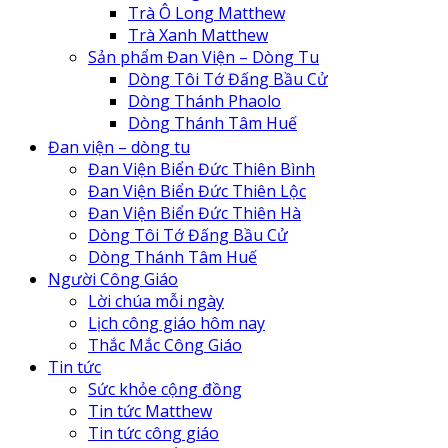
Trà Ô Long Matthew
Trà Xanh Matthew
Sản phẩm Đan Viện – Dòng Tu
Dòng Tôi Tớ Đấng Bầu Cử
Dòng Thánh Phaolo
Dòng Thánh Tâm Huế
Đan Viện Biển Đức Thiên Lộc
Đan viện – dòng tu
Đan Viện Biển Đức Thiên Bình
Đan Viện Biển Đức Thiên Bình
Đan Viện Biển Đức Thiên Hà
Đan Viện Biển Đức Thiên Lộc
Đan viện Thiên An
Đan Viện Biển Đức Thiên Hà
Tu Hội Nô Tỳ Thiên Chúa
Dòng Tôi Tớ Đấng Bầu Cử
Tu Viện Nữ Vương Hòa Bình
Dòng Thánh Tâm Huế
Cô Nhi Viện Thánh An Bùi Chu
Người Công Giáo
Trung Tâm Khiếm Thị Nhật Hồng
Lời chúa mỗi ngày
Lịch công giáo hôm nay
Thắc Mắc Công Giáo
Tin tức
Sức khỏe cộng đồng
Tin tức Matthew
Tin tức công giáo