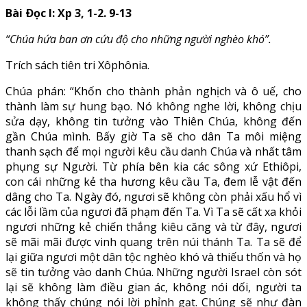
Bài Ðọc I: Xp 3, 1-2. 9-13
“Chúa hứa ban ơn cứu độ cho những người nghèo khó”.
Trích sách tiên tri Xôphônia.
Chúa phán: “Khốn cho thành phản nghịch và ô uế, cho
thành làm sự hung bạo. Nó không nghe lời, không chịu
sửa dạy, không tin tưởng vào Thiên Chúa, không đến
gần Chúa mình. Bấy giờ Ta sẽ cho dân Ta môi miệng
thanh sạch để mọi người kêu cầu danh Chúa và nhất tâm
phụng sự Người. Từ phía bên kia các sông xứ Ethiôpi,
con cái những kẻ tha hương kêu cầu Ta, đem lễ vật đến
dâng cho Ta. Ngày đó, ngươi sẽ không còn phải xấu hổ vì
các lỗi lầm của ngươi đã phạm đến Ta. Vì Ta sẽ cất xa khỏi
ngươi những kẻ chiến thắng kiêu căng và từ đây, ngươi
sẽ mãi mãi được vinh quang trên núi thánh Ta. Ta sẽ để
lại giữa ngươi một dân tộc nghèo khó và thiếu thốn và họ
sẽ tin tưởng vào danh Chúa. Những người Israel còn sót
lại sẽ không làm điều gian ác, không nói dối, người ta
không thấy chúng nói lời phỉnh gạt. Chúng sẽ như đàn