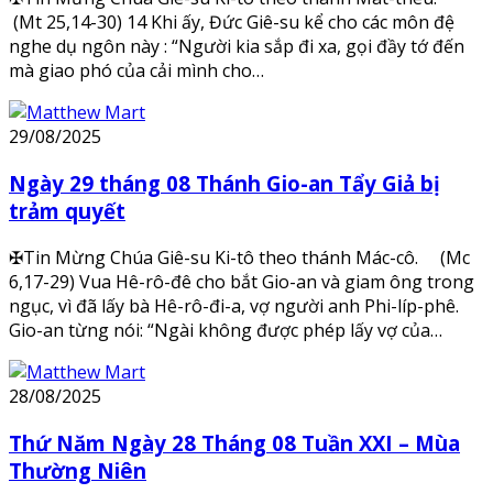
(Mt 25,14-30) 14 Khi ấy, Đức Giê-su kể cho các môn đệ
nghe dụ ngôn này : “Người kia sắp đi xa, gọi đầy tớ đến
mà giao phó của cải mình cho…
29/08/2025
Ngày 29 tháng 08 Thánh Gio-an Tẩy Giả bị
trảm quyết
✠Tin Mừng Chúa Giê-su Ki-tô theo thánh Mác-cô. (Mc
6,17-29) Vua Hê-rô-đê cho bắt Gio-an và giam ông trong
ngục, vì đã lấy bà Hê-rô-đi-a, vợ người anh Phi-líp-phê.
Gio-an từng nói: “Ngài không được phép lấy vợ của…
28/08/2025
Thứ Năm Ngày 28 Tháng 08 Tuần XXI – Mùa
Thường Niên