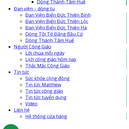
Dòng Thánh Tâm Huế
Đan Viện Biển Đức Thiên Lộc
Đan viện – dòng tu
Đan Viện Biển Đức Thiên Bình
Đan Viện Biển Đức Thiên Bình
Đan Viện Biển Đức Thiên Hà
Đan Viện Biển Đức Thiên Lộc
Đan viện Thiên An
Đan Viện Biển Đức Thiên Hà
Tu Hội Nô Tỳ Thiên Chúa
Dòng Tôi Tớ Đấng Bầu Cử
Tu Viện Nữ Vương Hòa Bình
Dòng Thánh Tâm Huế
Cô Nhi Viện Thánh An Bùi Chu
Người Công Giáo
Trung Tâm Khiếm Thị Nhật Hồng
Lời chúa mỗi ngày
Lịch công giáo hôm nay
Thắc Mắc Công Giáo
Tin tức
Sức khỏe cộng đồng
Tin tức Matthew
Tin tức công giáo
Tin tức tuyển dụng
Video
Liên hệ
Hệ thống cửa hàng