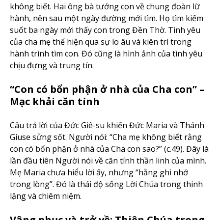
không biết. Hai ông bà tưởng con về chung đoàn lữ
hành, nên sau một ngày đường mới tìm. Họ tìm kiếm
suốt ba ngày mới thấy con trong Đền Thờ. Tình yêu
của cha mẹ thể hiện qua sự lo âu và kiên trì trong
hành trình tìm con. Đó cũng là hình ảnh của tình yêu
chịu đựng và trung tín.
“Con có bổn phận ở nhà của Cha con” –
Mạc khải căn tính
Câu trả lời của Đức Giê-su khiến Đức Maria và Thánh
Giuse sửng sốt. Người nói: “Cha mẹ không biết rằng
con có bổn phận ở nhà của Cha con sao?” (c.49). Đây là
lần đầu tiên Người nói về căn tính thần linh của mình.
Mẹ Maria chưa hiểu lời ấy, nhưng “hằng ghi nhớ
trong lòng”. Đó là thái độ sống Lời Chúa trong thinh
lặng và chiêm niệm.
Vâng phục và trở về: Thiên Chúa trong