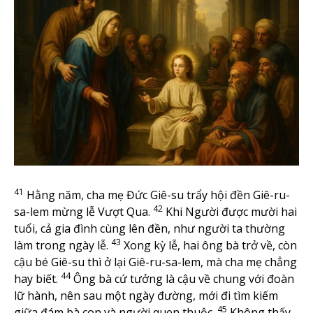
41
Hằng năm, cha mẹ Đức Giê-su trẩy hội đền Giê-ru-
42
sa-lem mừng lễ Vượt Qua.
Khi Người được mười hai
tuổi, cả gia đình cùng lên đền, như người ta thường
43
làm trong ngày lễ.
Xong kỳ lễ, hai ông bà trở về, còn
cậu bé Giê-su thì ở lại Giê-ru-sa-lem, mà cha mẹ chẳng
44
hay biết.
Ông bà cứ tưởng là cậu về chung với đoàn
lữ hành, nên sau một ngày đường, mới đi tìm kiếm
45
giữa đám bà con và người quen thuộc.
Không thấy