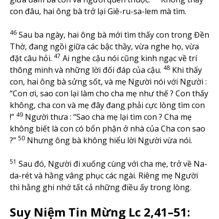
con đâu, hai ông bà trở lại Giê-ru-sa-lem mà tìm.
46
Sau ba ngày, hai ông bà mới tìm thấy con trong Đền
Thờ, đang ngồi giữa các bậc thầy, vừa nghe họ, vừa
47
đặt câu hỏi.
Ai nghe cậu nói cũng kinh ngạc về trí
48
thông minh và những lời đối đáp của cậu.
Khi thấy
con, hai ông bà sửng sốt, và mẹ Người nói với Người :
“Con ơi, sao con lại làm cho cha mẹ như thế ? Con thấy
không, cha con và mẹ đây đang phải cực lòng tìm con
49
!”
Người thưa : “Sao cha mẹ lại tìm con ? Cha mẹ
không biết là con có bổn phận ở nhà của Cha con sao
50
?”
Nhưng ông bà không hiểu lời Người vừa nói.
51
Sau đó, Người đi xuống cùng với cha mẹ, trở về Na-
da-rét và hằng vâng phục các ngài. Riêng mẹ Người
thì hằng ghi nhớ tất cả những điều ấy trong lòng.
Suy Niệm Tin Mừng Lc 2,41–51: