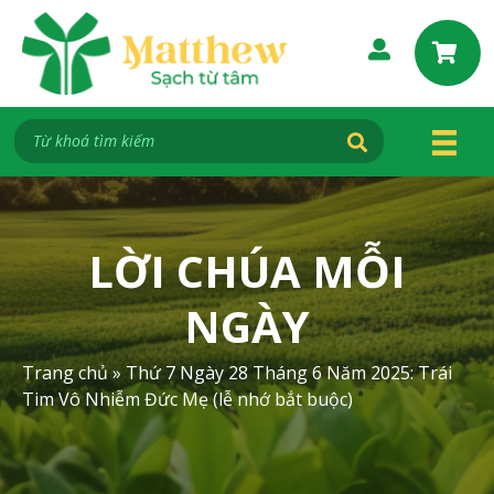
S
k
i
p
t
o
c
o
n
t
LỜI CHÚA MỖI
e
n
NGÀY
t
Trang chủ
»
Thứ 7 Ngày 28 Tháng 6 Năm 2025: Trái
Tim Vô Nhiễm Đức Mẹ (lễ nhớ bắt buộc)