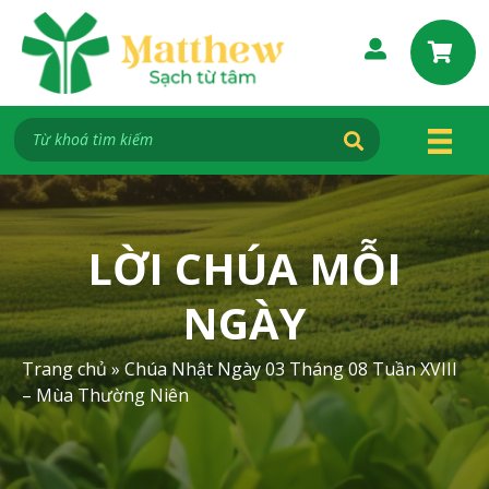
S
k
i
p
t
o
c
o
n
t
LỜI CHÚA MỖI
e
n
NGÀY
t
Trang chủ
»
Chúa Nhật Ngày 03 Tháng 08 Tuần XVIII
– Mùa Thường Niên