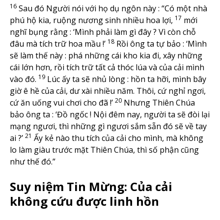
16
Sau đó Người nói với họ dụ ngôn này : “Có một nhà
17
phú hộ kia, ruộng nương sinh nhiều hoa lợi,
mới
nghĩ bụng rằng : ‘Mình phải làm gì đây ? Vì còn chỗ
18
đâu mà tích trữ hoa mầu !’
Rồi ông ta tự bảo : ‘Mình
sẽ làm thế này : phá những cái kho kia đi, xây những
cái lớn hơn, rồi tích trữ tất cả thóc lúa và của cải mình
19
vào đó.
Lúc ấy ta sẽ nhủ lòng : hồn ta hỡi, mình bây
giờ ê hề của cải, dư xài nhiều năm. Thôi, cứ nghỉ ngơi,
20
cứ ăn uống vui chơi cho đã !’
Nhưng Thiên Chúa
bảo ông ta : ‘Đồ ngốc ! Nội đêm nay, người ta sẽ đòi lại
mạng ngươi, thì những gì ngươi sắm sẵn đó sẽ về tay
21
ai ?’
Ấy kẻ nào thu tích của cải cho mình, mà không
lo làm giàu trước mặt Thiên Chúa, thì số phận cũng
như thế đó.”
Suy niệm Tin Mừng: Của cải
không cứu được linh hồn