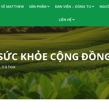
VỀ MATTHEW
SẢN PHẨM
ĐAN VIỆN – DÒNG TU
NGƯỜ
LIÊN HỆ
SỨC KHỎE CỘNG ĐỒN
, trà hoa