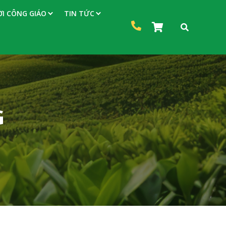
I CÔNG GIÁO
TIN TỨC
G