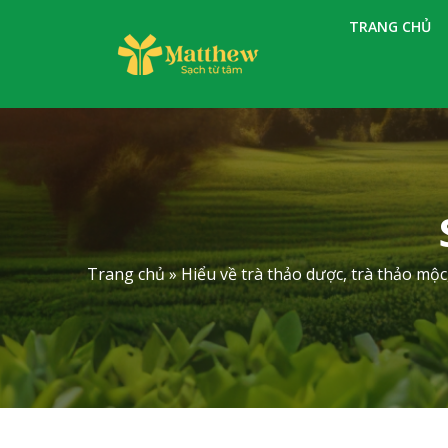
S
TRANG CHỦ
k
i
p
t
o
c
o
n
t
e
Trang chủ
»
Hiểu về trà thảo dược, trà thảo mộc
n
t