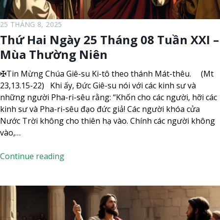
g
0
8
25 THÁNG 8, 2025
T
Thứ Hai Ngày 25 Tháng 08 Tuần XXI –
u
Mùa Thường Niên
ầ
n
✠Tin Mừng Chúa Giê-su Ki-tô theo thánh Mát-thêu. (Mt
X
23,13.15-22) Khi ấy, Đức Giê-su nói với các kinh sư và
X
những người Pha-ri-sêu rằng: “Khốn cho các người, hỡi các
I
kinh sư và Pha-ri-sêu đạo đức giả! Các người khóa cửa
–
Nước Trời không cho thiên hạ vào. Chính các người không
M
vào,…
ù
a
T
Continue reading
T
h
h
ứ
ư
H
ờ
a
n
i