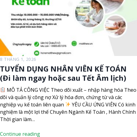
N
n
H
g
Â
a
N
y
V
h
I
o
Ê
ặ
N
c
N
8 THÁNG 1, 2026
s
H
TUYỂN DỤNG NHÂN VIÊN KẾ TOÁN
a
Â
(Đi làm ngay hoặc sau Tết Âm lịch)
u
N
T
V
MÔ TẢ CÔNG VIỆC Theo dõi xuất – nhập hàng hóa Theo
ế
I
dõi và quản lý công nợ Xử lý hóa đơn, chứng từ và các
t
Ê
nghiệp vụ kế toán liên quan
YÊU CẦU ỨNG VIÊN Có kinh
Â
N
nghiệm là một lợi thế Chuyên Ngành Kế Toán , Hành Chính
m
K
Thời gian làm…
l
H
ị
O
T
Continue reading