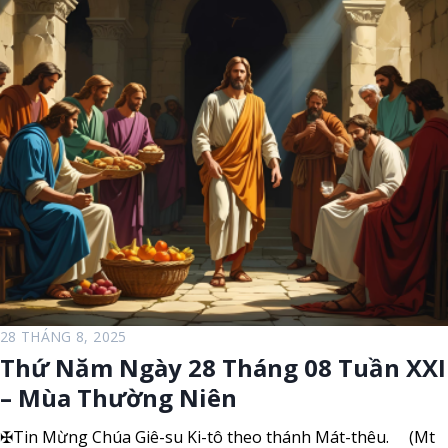
y
ư
2
ờ
9
n
t
g
h
N
á
i
n
ê
g
n
0
8
T
h
á
n
h
28 THÁNG 8, 2025
G
Thứ Năm Ngày 28 Tháng 08 Tuần XXI
i
– Mùa Thường Niên
o
-
✠Tin Mừng Chúa Giê-su Ki-tô theo thánh Mát-thêu. (Mt