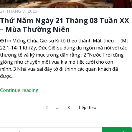
a
-
21 THÁNG 8, 2025
r
Thứ Năm Ngày 21 Tháng 08 Tuần XX
i
– Mùa Thường Niên
-
a
✠Tin Mừng Chúa Giê-su Ki-tô theo thánh Mát-thêu. (Mt
N
22,1-14) 1 Khi ấy, Đức Giê-su dùng dụ ngôn mà nói với các
ữ
thượng tế và kỳ mục trong dân rằng : 2 “Nước Trời cũng
V
giống như chuyện một vua kia mở tiệc cưới cho con
ư
mình. 3 Nhà vua sai đầy tớ đi thỉnh các quan khách đã
ơ
được…
n
g
T
Continue reading
(
h
L
ứ
P
1
2
…
8
Tiếp theo
ễ
N
h
n
ă
â
h
m
T
ớ