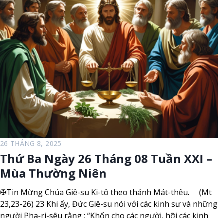
ư
N
ờ
g
n
à
g
y
N
2
i
7
ê
T
n
h
á
n
g
0
8
26 THÁNG 8, 2025
T
Thứ Ba Ngày 26 Tháng 08 Tuần XXI –
u
Mùa Thường Niên
ầ
n
✠Tin Mừng Chúa Giê-su Ki-tô theo thánh Mát-thêu. (Mt
X
23,23-26) 23 Khi ấy, Đức Giê-su nói với các kinh sư và những
X
người Pha-ri-sêu rằng : “Khốn cho các người, hỡi các kinh