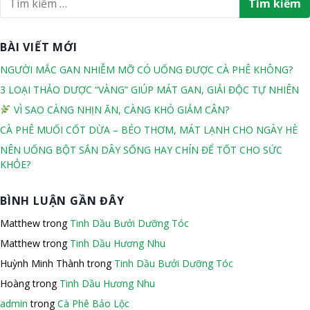
n
N
ì
b
g
t
m
ắ
à
k
r
BÀI VIẾT MỚI
t
y
i
a
b
2
ế
NGƯỜI MẮC GAN NHIỄM MỠ CÓ UỐNG ĐƯỢC CÀ PHÊ KHÔNG?
u
n
m
1
3 LOẠI THẢO DƯỢC “VÀNG” GIÚP MÁT GAN, GIẢI ĐỘC TỰ NHIÊN
c
ộ
T
g
VÌ SAO CÀNG NHỊN ĂN, CÀNG KHÓ GIẢM CÂN?
h
c
h
b
o
CÀ PHÊ MUỐI CỐT DỪA – BÉO THƠM, MÁT LẠNH CHO NGÀY HÈ
)
á
:
à
n
NÊN UỐNG BỘT SẮN DÂY SỐNG HAY CHÍN ĐỂ TỐT CHO SỨC
KHỎE?
i
g
0
v
8
BÌNH LUẬN GẦN ĐÂY
i
T
Matthew
trong
Tinh Dầu Bưởi Dưỡng Tóc
ế
u
Matthew
trong
Tinh Dầu Hương Nhu
t
ầ
Huỳnh Minh Thành
trong
Tinh Dầu Bưởi Dưỡng Tóc
n
X
Hoàng
trong
Tinh Dầu Hương Nhu
X
admin
trong
Cà Phê Bảo Lộc