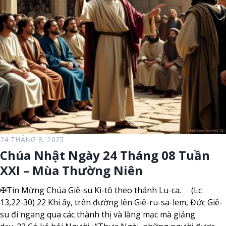
g
N
N
g
i
à
ê
y
n
2
5
T
h
á
n
g
0
24 THÁNG 8, 2025
8
Chúa Nhật Ngày 24 Tháng 08 Tuần
T
XXI – Mùa Thường Niên
u
ầ
✠Tin Mừng Chúa Giê-su Ki-tô theo thánh Lu-ca. (Lc
n
13,22-30) 22 Khi ấy, trên đường lên Giê-ru-sa-lem, Đức Giê-
X
su đi ngang qua các thành thị và làng mạc mà giảng
X