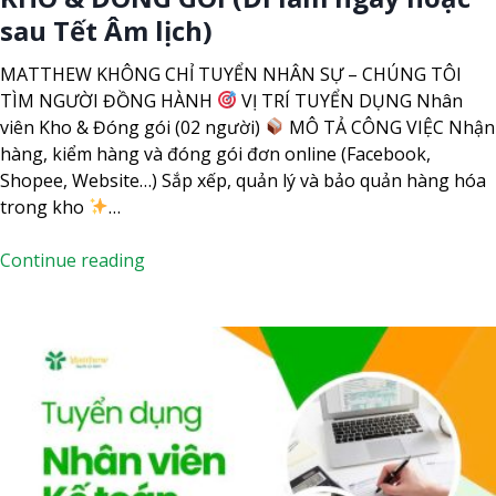
M
sau Tết Âm lịch)
S
Ó
MATTHEW KHÔNG CHỈ TUYỂN NHÂN SỰ – CHÚNG TÔI
C
TÌM NGƯỜI ĐỒNG HÀNH
VỊ TRÍ TUYỂN DỤNG Nhân
K
viên Kho & Đóng gói (02 người)
MÔ TẢ CÔNG VIỆC Nhận
H
hàng, kiểm hàng và đóng gói đơn online (Facebook,
Á
Shopee, Website…) Sắp xếp, quản lý và bảo quản hàng hóa
C
trong kho
…
H
H
T
Continue reading
À
U
N
Y
G
Ể
(
N
Đ
D
i
Ụ
l
N
à
G
m