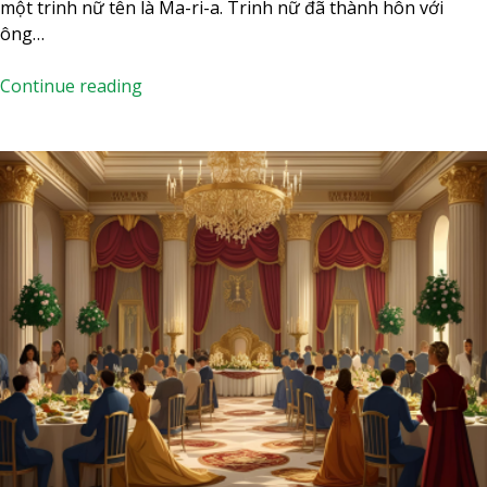
–
một trinh nữ tên là Ma-ri-a. Trinh nữ đã thành hôn với
M
ông…
ù
a
N
Continue reading
T
g
h
à
ư
y
ờ
2
n
2
g
t
N
h
i
á
ê
n
n
g
8
Đ
ứ
c
M