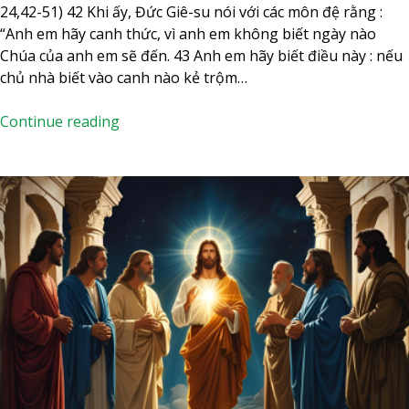
a
24,42-51) 42 Khi ấy, Đức Giê-su nói với các môn đệ rằng :
n
“Anh em hãy canh thức, vì anh em không biết ngày nào
T
Chúa của anh em sẽ đến. 43 Anh em hãy biết điều này : nếu
ẩ
chủ nhà biết vào canh nào kẻ trộm…
y
G
T
Continue reading
i
h
ả
ứ
b
N
ị
ă
t
m
r
N
ả
g
m
à
q
y
u
2
y
8
ế
T
t
h