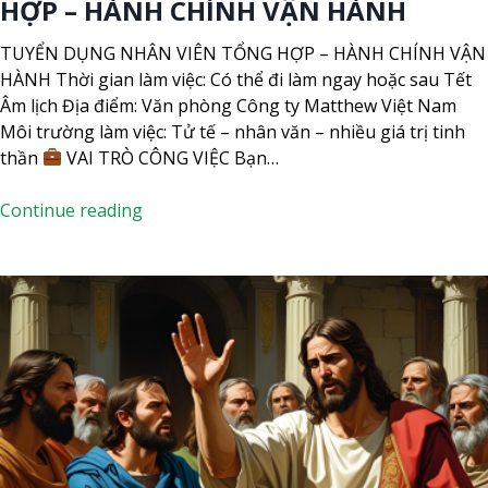
HỢP – HÀNH CHÍNH VẬN HÀNH
o
O
ặ
Á
TUYỂN DỤNG NHÂN VIÊN TỔNG HỢP – HÀNH CHÍNH VẬN
c
N
HÀNH Thời gian làm việc: Có thể đi làm ngay hoặc sau Tết
s
(
Âm lịch Địa điểm: Văn phòng Công ty Matthew Việt Nam
a
Đ
Môi trường làm việc: Tử tế – nhân văn – nhiều giá trị tinh
u
i
thần
VAI TRÒ CÔNG VIỆC Bạn…
T
l
ế
à
[
Continue reading
t
m
T
Â
n
U
m
g
Y
l
a
Ể
ị
y
N
c
h
D
h
o
Ụ
)
ặ
N
c
G
s
]