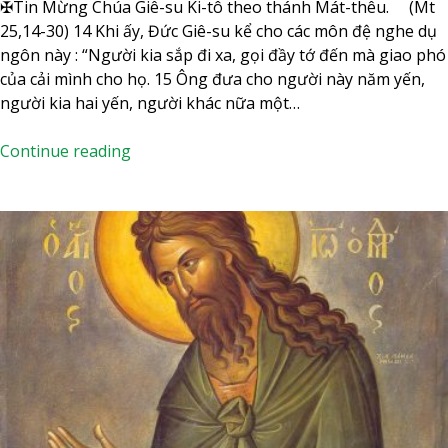
T
✠Tin Mừng Chúa Giê-su Ki-tô theo thánh Mát-thêu. (Mt
u
25,14-30) 14 Khi ấy, Đức Giê-su kể cho các môn đệ nghe dụ
ầ
ngôn này : “Người kia sắp đi xa, gọi đầy tớ đến mà giao phó
n
của cải mình cho họ. 15 Ông đưa cho người này năm yến,
X
người kia hai yến, người khác nữa một…
X
I
T
Continue reading
I
h
–
ứ
M
B
ù
ả
a
y
T
N
h
g
ư
à
ờ
y
n
3
g
0
N
T