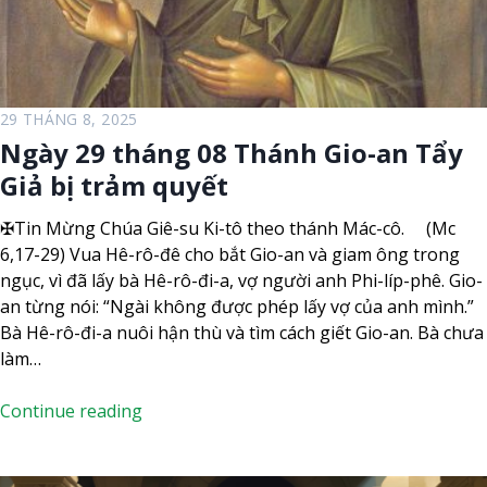
i
h
ê
á
n
n
g
0
29 THÁNG 8, 2025
8
Ngày 29 tháng 08 Thánh Gio-an Tẩy
T
Giả bị trảm quyết
u
ầ
✠Tin Mừng Chúa Giê-su Ki-tô theo thánh Mác-cô. (Mc
n
6,17-29) Vua Hê-rô-đê cho bắt Gio-an và giam ông trong
X
ngục, vì đã lấy bà Hê-rô-đi-a, vợ người anh Phi-líp-phê. Gio-
X
an từng nói: “Ngài không được phép lấy vợ của anh mình.”
I
Bà Hê-rô-đi-a nuôi hận thù và tìm cách giết Gio-an. Bà chưa
–
làm…
M
ù
N
Continue reading
a
g
T
à
h