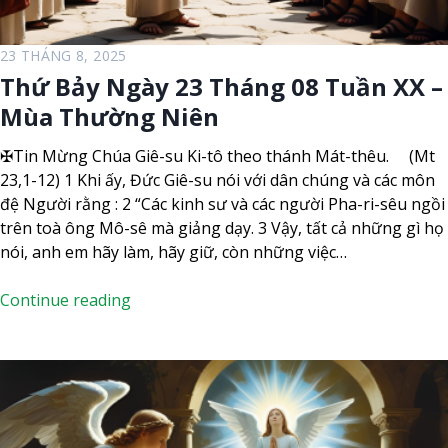
h
á
n
23 THÁNG 8, 2025
g
Thứ Bảy Ngày 23 Tháng 08 Tuần XX –
0
Mùa Thường Niên
8
T
✠Tin Mừng Chúa Giê-su Ki-tô theo thánh Mát-thêu. (Mt
u
23,1-12) 1 Khi ấy, Đức Giê-su nói với dân chúng và các môn
ầ
đệ Người rằng : 2 “Các kinh sư và các người Pha-ri-sêu ngồi
n
trên toà ông Mô-sê mà giảng dạy. 3 Vậy, tất cả những gì họ
X
nói, anh em hãy làm, hãy giữ, còn những việc…
X
I
T
Continue reading
–
h
M
ứ
ù
B
a
ả
T
y
h
N