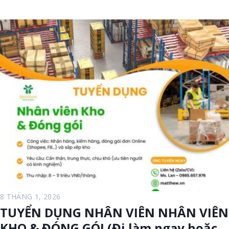
U
Y
Ể
N
D
Ụ
N
G
N
H
Â
N
V
I
Ê
N
C
8 THÁNG 1, 2026
H
TUYỂN DỤNG NHÂN VIÊN NHÂN VIÊN
Ă
KHO & ĐÓNG GÓI (Đi làm ngay hoặc