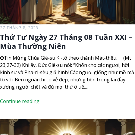
á
n
g
0
27 THÁNG 8, 2025
8
Thứ Tư Ngày 27 Tháng 08 Tuần XXI –
T
Mùa Thường Niên
u
ầ
✠Tin Mừng Chúa Giê-su Ki-tô theo thánh Mát-thêu. (Mt
n
23,27-32) Khi ấy, Đức Giê-su nói: “Khốn cho các ngươi, hỡi
X
kinh sư và Pha-ri-sêu giả hình! Các ngươi giống như mồ mả
X
tô vôi. Bên ngoài thì có vẻ đẹp, nhưng bên trong lại đầy
I
xương người chết và đủ mọi thứ ô uế.…
–
M
T
Continue reading
ù
h
a
ứ
T
T
h
ư