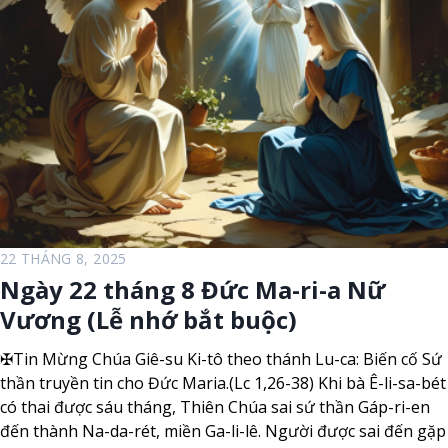
ư
g
ờ
à
n
y
g
2
N
3
i
T
ê
h
n
á
n
g
0
22 THÁNG 8, 2025
8
Ngày 22 tháng 8 Đức Ma-ri-a Nữ
T
Vương (Lễ nhớ bắt buộc)
u
ầ
✠Tin Mừng Chúa Giê-su Ki-tô theo thánh Lu-ca: Biến cố Sứ
n
thần truyền tin cho Đức Maria.(Lc 1,26-38) Khi bà Ê-li-sa-bét
X
có thai được sáu tháng, Thiên Chúa sai sứ thần Gáp-ri-en
X
đến thành Na-da-rét, miền Ga-li-lê. Người được sai đến gặp