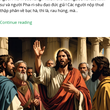
I
sư và người Pha-ri-sêu đạo đức giả ! Các người nộp thuế
–
thập phân về bạc hà, thì là, rau húng, mà…
M
ù
T
Continue reading
a
h
T
ứ
h
B
ư
a
ờ
N
n
g
g
à
N
y
i
2
ê
6
n
T
h
á
n