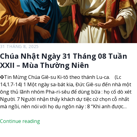
a
N
u
H
T
Â
ế
N
t
V
Â
I
m
Ê
31 THÁNG 8, 2025
l
N
Chúa Nhật Ngày 31 Tháng 08 Tuần
ị
T
XXII – Mùa Thường Niên
c
Ổ
h
N
✠Tin Mừng Chúa Giê-su Ki-tô theo thánh Lu-ca. (Lc
)
G
14,1.7-14) 1 Một ngày sa-bát kia, Đức Giê-su đến nhà một
H
ông thủ lãnh nhóm Pha-ri-sêu để dùng bữa : họ cố dò xét
Ợ
Người. 7 Người nhận thấy khách dự tiệc cứ chọn cỗ nhất
P
mà ngồi, nên nói với họ dụ ngôn này : 8 “Khi anh được…
–
H
C
Continue reading
À
h
N
ú